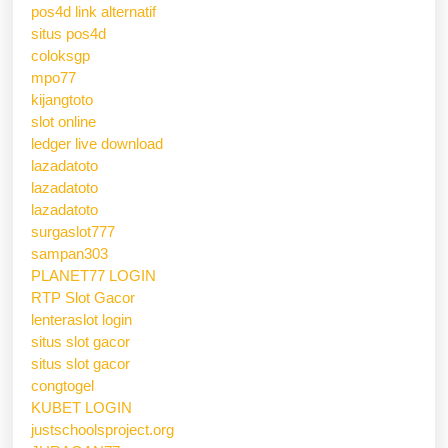
pos4d link alternatif
situs pos4d
coloksgp
mpo77
kijangtoto
slot online
ledger live download
lazadatoto
lazadatoto
lazadatoto
surgaslot777
sampan303
PLANET77 LOGIN
RTP Slot Gacor
lenteraslot login
situs slot gacor
situs slot gacor
congtogel
KUBET LOGIN
justschoolsproject.org