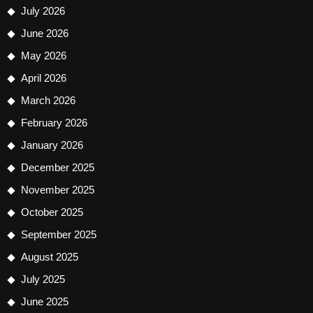
July 2026
June 2026
May 2026
April 2026
March 2026
February 2026
January 2026
December 2025
November 2025
October 2025
September 2025
August 2025
July 2025
June 2025