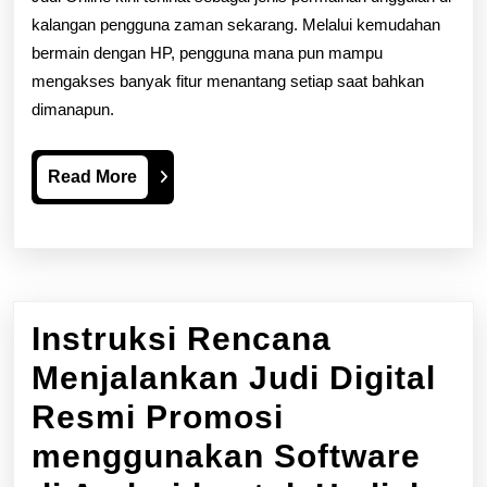
Digital
kalangan pengguna zaman sekarang. Melalui kemudahan
bermain dengan HP, pengguna mana pun mampu
Bebas
mengakses banyak fitur menantang setiap saat bahkan
Bahaya
dimanapun.
Keuntungan
Tambahan
Read
Read More
More
menggunakan
Software
di
Perangkat
Instruksi Rencana
Mobile
Menjalankan Judi Digital
untuk
Resmi Promosi
Hasil
menggunakan Software