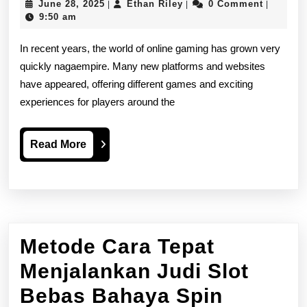
June
Ethan
June 28, 2025
Ethan Riley
0 Comment
|
|
|
Rising
28,
Riley
9:50 am
2025
Name
In recent years, the world of online gaming has grown very
In
quickly nagaempire. Many new platforms and websites
have appeared, offering different games and exciting
The
experiences for players around the
Online
Gaming
Read
Read More
World
More
Metode Cara Tepat
Menjalankan Judi Slot
Bebas Bahaya Spin