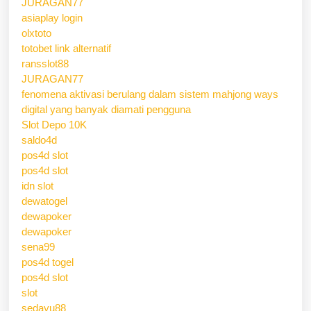
JURAGAN77
asiaplay login
olxtoto
totobet link alternatif
ransslot88
JURAGAN77
fenomena aktivasi berulang dalam sistem mahjong ways
digital yang banyak diamati pengguna
Slot Depo 10K
saldo4d
pos4d slot
pos4d slot
idn slot
dewatogel
dewapoker
dewapoker
sena99
pos4d togel
pos4d slot
slot
sedayu88