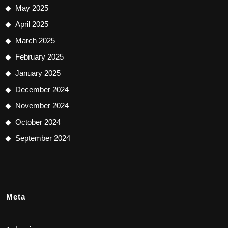
May 2025
April 2025
March 2025
February 2025
January 2025
December 2024
November 2024
October 2024
September 2024
Meta