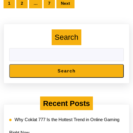
Posts
1
2
…
7
Next
Hadi
pagination
Utam
pada
Search
Mala
Ini
Search
Recent Posts
Why Coklat 777 Is the Hottest Trend in Online Gaming
Right Now ,