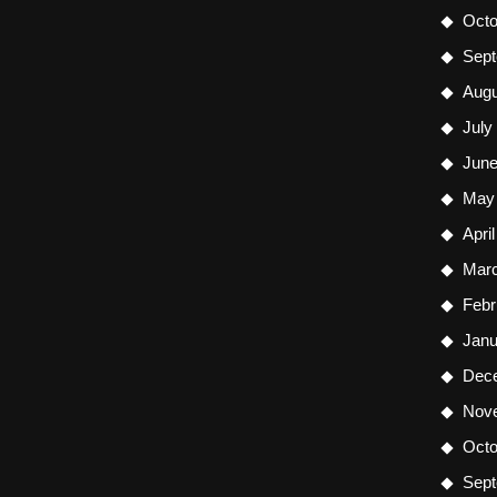
Octo
Sept
Augu
July
June
May
Apri
Mar
Febr
Janu
Dec
Nov
Octo
Sept