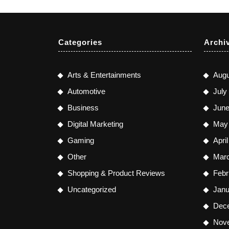
Categories
Archi
Arts & Entertainments
Augu
Automotive
July
Business
June
Digital Marketing
May
Gaming
Apri
Other
Mar
Shopping & Product Reviews
Febr
Uncategorized
Janu
Dec
Nov