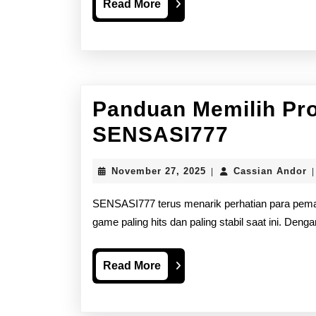
Read
Read More
More
Panduan Memilih Pro
Pandua
SENSASI777
Memilih
November
C
November 27, 2025
Cassian Andor
|
|
Provide
27,
A
2025
SENSASI777 terus menarik perhatian para pemain 
Slot
game paling hits dan paling stabil saat ini. Deng
Gacor
di
Read
Read More
SENSAS
More