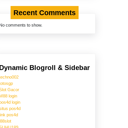
Recent Comments
No comments to show.
Dynamic Blogroll & Sidebar
techno002
totosgp
Slot Gacor
M88 login
pos4d login
situs pos4d
link pos4d
j88slot
SUHU189