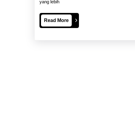
yang lebih
Read
Read More
More