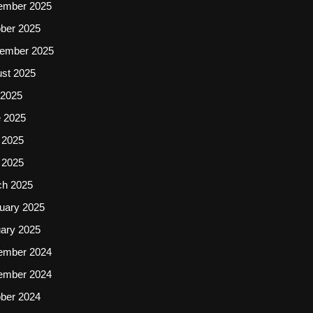
ember 2025
ber 2025
ember 2025
st 2025
 2025
 2025
 2025
l 2025
ch 2025
uary 2025
ary 2025
ember 2024
ember 2024
ber 2024