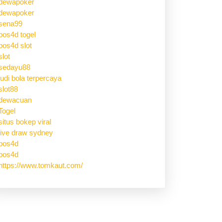
dewapoker
dewapoker
sena99
pos4d togel
pos4d slot
slot
sedayu88
judi bola terpercaya
slot88
dewacuan
Togel
situs bokep viral
live draw sydney
pos4d
pos4d
https://www.tomkaut.com/