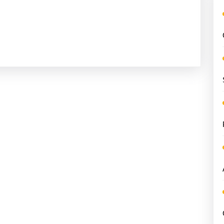
Dengan
Dealer
Langsung
,
Hadiah
Bertambah
,
Plus
Pencairan
Cepat