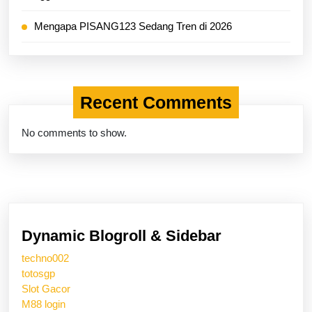
Mengapa PISANG123 Sedang Tren di 2026
Recent Comments
No comments to show.
Dynamic Blogroll & Sidebar
techno002
totosgp
Slot Gacor
M88 login