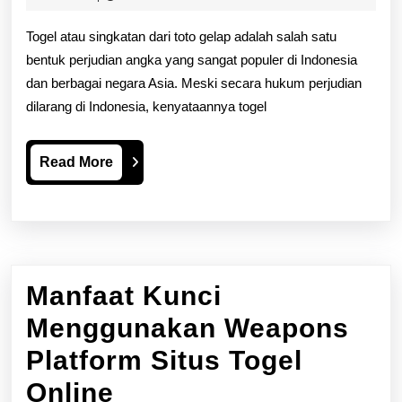
2025
dan
Togel atau singkatan dari toto gelap adalah salah satu
Cara
bentuk perjudian angka yang sangat populer di Indonesia
dan berbagai negara Asia. Meski secara hukum perjudian
Bijak
dilarang di Indonesia, kenyataannya togel
Menyika
Read
Read More
More
Manfaat Kunci
Menggunakan Weapons
Platform Situs Togel
Manfaat
Online