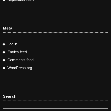
Meta
Log in
Entries feed
Comments feed
WordPress.org
Search
Search