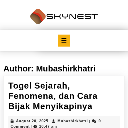
Skip
to
content
Skip
to
content
Open
Button
Author:
Mubashirkhatri
Togel Sejarah,
Fenomena, dan Cara
Togel
Bijak Menyikapinya
Sejarah,
August
Mubashirkhatri
August 20, 2025
Mubashirkhatri
0
|
|
Fenome
20,
Comment
10:47 am
|