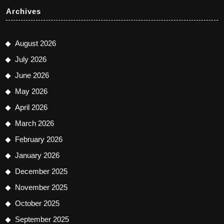
Archives
August 2026
July 2026
June 2026
May 2026
April 2026
March 2026
February 2026
January 2026
December 2025
November 2025
October 2025
September 2025