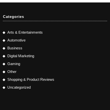
Categories
Arts & Entertainments
Automotive
Business
Digital Marketing
Gaming
Other
Shopping & Product Reviews
Uncategorized