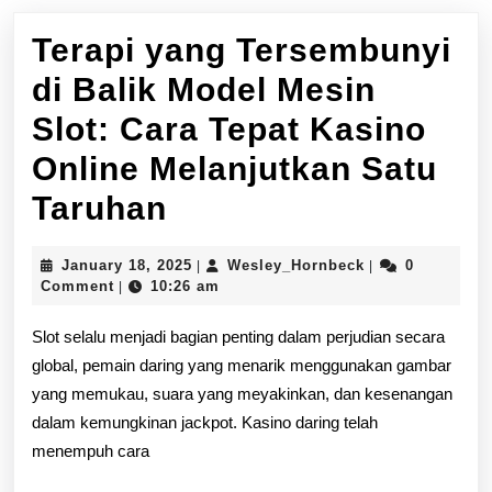
K
Terapi yang Tersembunyi
D
di Balik Model Mesin
Slot: Cara Tepat Kasino
Online Melanjutkan Satu
Terapi
Taruhan
yang
January
Wesley_Hornbe
January 18, 2025
Wesley_Hornbeck
0
|
|
Tersembunyi
18,
Comment
10:26 am
|
2025
di
Slot selalu menjadi bagian penting dalam perjudian secara
Balik
global, pemain daring yang menarik menggunakan gambar
yang memukau, suara yang meyakinkan, dan kesenangan
Model
dalam kemungkinan jackpot. Kasino daring telah
Mesin
menempuh cara
Slot: