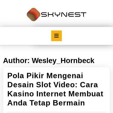
Skip
to
content
Skip
to
content
Open
Button
Author:
Wesley_Hornbeck
Pola Pikir Mengenai
Desain Slot Video: Cara
Kasino Internet Membuat
Pola
Anda Tetap Bermain
Pikir