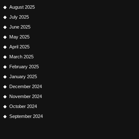
August 2025
July 2025
June 2025
May 2025
April 2025
March 2025
February 2025
January 2025
December 2024
November 2024
October 2024
September 2024