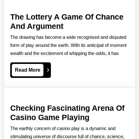
The Lottery A Game Of Chance
The
And Argument
Lottery
The drawing has become a wide recognised and disputed
A
form of play around the earth. With its anticipat of moment
Game
wealth and the excitement of whipping the odds, it has
Of
Read
Read More
Chance
More
And
Argument
Checking Fascinating Arena Of
Checking
Casino Game Playing
Fascinating
The earthly concern of casino play is a dynamic and
Arena
stimulating universe of discourse full of chance, science,