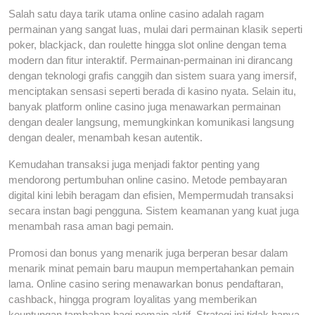
Salah satu daya tarik utama online casino adalah ragam
permainan yang sangat luas, mulai dari permainan klasik seperti
poker, blackjack, dan roulette hingga slot online dengan tema
modern dan fitur interaktif. Permainan-permainan ini dirancang
dengan teknologi grafis canggih dan sistem suara yang imersif,
menciptakan sensasi seperti berada di kasino nyata. Selain itu,
banyak platform online casino juga menawarkan permainan
dengan dealer langsung, memungkinkan komunikasi langsung
dengan dealer, menambah kesan autentik.
Kemudahan transaksi juga menjadi faktor penting yang
mendorong pertumbuhan online casino. Metode pembayaran
digital kini lebih beragam dan efisien, Mempermudah transaksi
secara instan bagi pengguna. Sistem keamanan yang kuat juga
menambah rasa aman bagi pemain.
Promosi dan bonus yang menarik juga berperan besar dalam
menarik minat pemain baru maupun mempertahankan pemain
lama. Online casino sering menawarkan bonus pendaftaran,
cashback, hingga program loyalitas yang memberikan
keuntungan tambahan bagi pemain aktif. Strategi ini tidak hanya