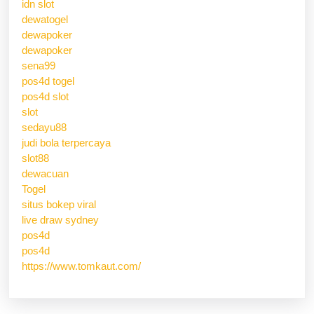
idn slot
dewatogel
dewapoker
dewapoker
sena99
pos4d togel
pos4d slot
slot
sedayu88
judi bola terpercaya
slot88
dewacuan
Togel
situs bokep viral
live draw sydney
pos4d
pos4d
https://www.tomkaut.com/