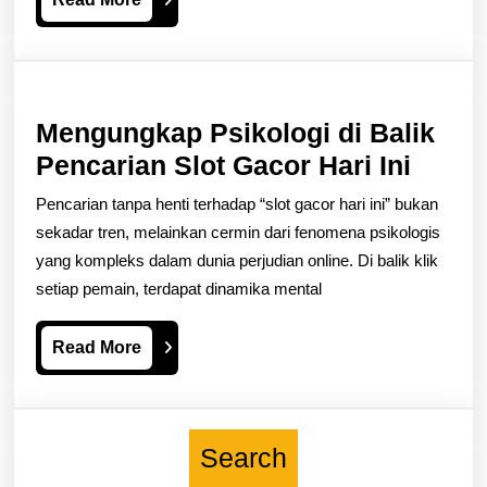
Drawing
More
Mengungkap Psikologi di Balik
Meng
Pencarian Slot Gacor Hari Ini
Psiko
Pencarian tanpa henti terhadap “slot gacor hari ini” bukan
di
sekadar tren, melainkan cermin dari fenomena psikologis
Balik
yang kompleks dalam dunia perjudian online. Di balik klik
setiap pemain, terdapat dinamika mental
Penca
Slot
Read
Read More
Gaco
More
Hari
Ini
Search