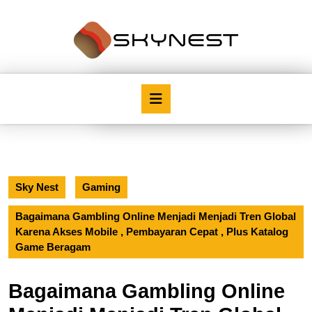
Skip
to
content
Skip
to
content
Open
Button
Sky Nest
Gaming
Bagaimana Gambling Online Menjadi Menjadi Tren Global
Karena Akses Mobile , Pembayaran Cepat , Plus Katalog
Game Beragam
Bagaimana Gambling Online