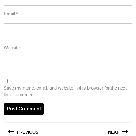
Email
*
Website
Save my name, email, and website in this browser for the next
time I comment.
Post
PREVIOUS
NEXT
navigation