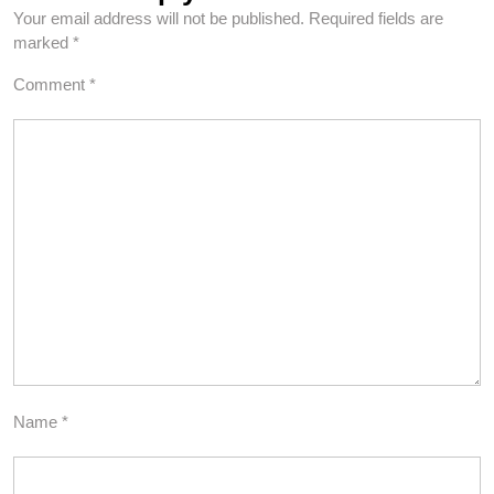
Your email address will not be published.
Required fields are
marked
*
Comment
*
Name
*