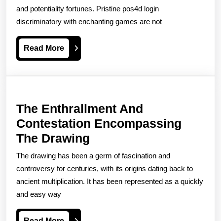
Of
and potentiality fortunes. Pristine pos4d login
discriminatory with enchanting games are not
Casino
Game
Read
Read More
Playing
More
The Enthrallment And
Contestation Encompassing
The
The Drawing
Enthrallment
The drawing has been a germ of fascination and
And
controversy for centuries, with its origins dating back to
Contestation
ancient multiplication. It has been represented as a quickly
and easy way
Encompassing
The
Read
Read More