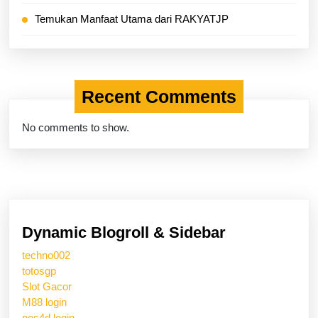
Temukan Manfaat Utama dari RAKYATJP
Recent Comments
No comments to show.
Dynamic Blogroll & Sidebar
techno002
totosgp
Slot Gacor
M88 login
pos4d login