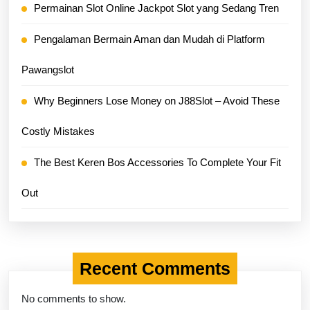
Permainan Slot Online Jackpot Slot yang Sedang Tren
Pengalaman Bermain Aman dan Mudah di Platform
Pawangslot
Why Beginners Lose Money on J88Slot – Avoid These
Costly Mistakes
The Best Keren Bos Accessories To Complete Your Fit
Out
Recent Comments
No comments to show.