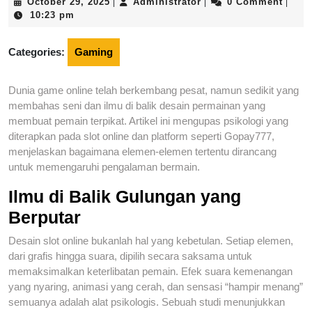
October
Administrator
October 29, 2025
Administrator
0 Comment
|
|
|
29,
10:23 pm
2025
Categories:
Gaming
Dunia game online telah berkembang pesat, namun sedikit yang
membahas seni dan ilmu di balik desain permainan yang
membuat pemain terpikat. Artikel ini mengupas psikologi yang
diterapkan pada slot online dan platform seperti Gopay777,
menjelaskan bagaimana elemen-elemen tertentu dirancang
untuk memengaruhi pengalaman bermain.
Ilmu di Balik Gulungan yang
Berputar
Desain slot online bukanlah hal yang kebetulan. Setiap elemen,
dari grafis hingga suara, dipilih secara saksama untuk
memaksimalkan keterlibatan pemain. Efek suara kemenangan
yang nyaring, animasi yang cerah, dan sensasi “hampir menang”
semuanya adalah alat psikologis. Sebuah studi menunjukkan