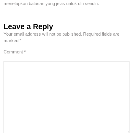
menetapkan batasan yang jelas untuk diri sendiri.
Leave a Reply
Your email address will not be published.
Required fields are
marked
*
Comment
*