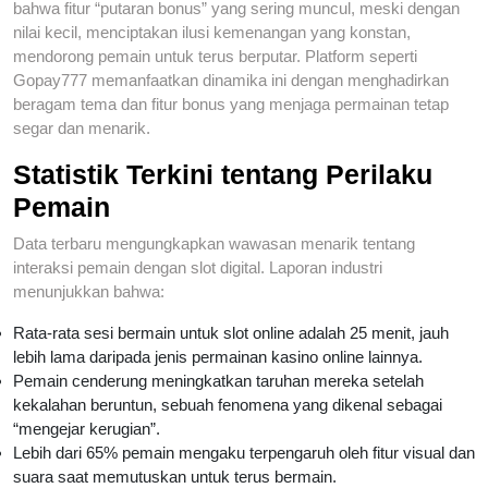
bahwa fitur “putaran bonus” yang sering muncul, meski dengan
nilai kecil, menciptakan ilusi kemenangan yang konstan,
mendorong pemain untuk terus berputar. Platform seperti
Gopay777 memanfaatkan dinamika ini dengan menghadirkan
beragam tema dan fitur bonus yang menjaga permainan tetap
segar dan menarik.
Statistik Terkini tentang Perilaku
Pemain
Data terbaru mengungkapkan wawasan menarik tentang
interaksi pemain dengan slot digital. Laporan industri
menunjukkan bahwa:
Rata-rata sesi bermain untuk slot online adalah 25 menit, jauh
lebih lama daripada jenis permainan kasino online lainnya.
Pemain cenderung meningkatkan taruhan mereka setelah
kekalahan beruntun, sebuah fenomena yang dikenal sebagai
“mengejar kerugian”.
Lebih dari 65% pemain mengaku terpengaruh oleh fitur visual dan
suara saat memutuskan untuk terus bermain.