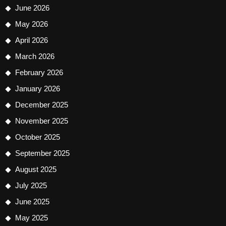
June 2026
May 2026
April 2026
March 2026
February 2026
January 2026
December 2025
November 2025
October 2025
September 2025
August 2025
July 2025
June 2025
May 2025