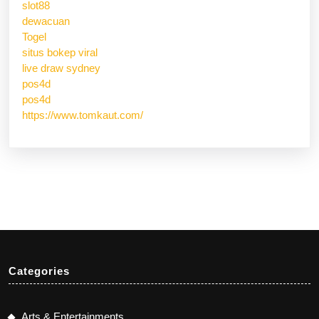
slot88
dewacuan
Togel
situs bokep viral
live draw sydney
pos4d
pos4d
https://www.tomkaut.com/
Categories
Arts & Entertainments