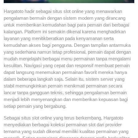
Hargatoto hadir sebagai situs slot online yang menawarkan
pengalaman bermain dengan sistem modern yang dirancang
untuk memberikan kemudahan bagi para pemain dari berbagai
kalangan. Platform ini semakin dikenal karena menghadirkan
layanan yang menitikberatkan pada kenyamanan serta
kemudahan akses bagi pengguna. Dengan tampilan antarmuka
yang sederhana namun tetap profesional, pemain dapat dengan
mudah menjelajahi berbagai menu permainan tanpa mengalami
kesulitan. Navigasi yang cepat dan responsif membuat pemain
dapat langsung menemukan permainan favorit mereka hanya
dalam beberapa langkah saja. Selain itu, sistem server yang
stabil memungkinkan pemain menikmati permainan secara
lancar tanpa gangguan teknis, sehingga pengalaman bermain
menjadi lebih menyenangkan dan memberikan kepuasan bagi
setiap pemain yang bergabung.
Sebagai situs slot online yang terus berkembang, Hargatoto
menyediakan berbagai koleksi permainan slot dari provider
ternama yang sudah dikenal memiliki kualitas permainan yang