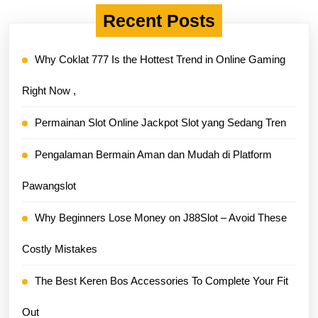
Recent Posts
Why Coklat 777 Is the Hottest Trend in Online Gaming
Right Now ,
Permainan Slot Online Jackpot Slot yang Sedang Tren
Pengalaman Bermain Aman dan Mudah di Platform
Pawangslot
Why Beginners Lose Money on J88Slot – Avoid These
Costly Mistakes
The Best Keren Bos Accessories To Complete Your Fit
Out