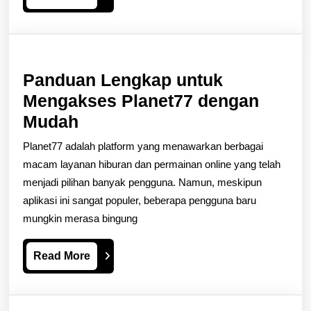
More
Panduan Lengkap untuk
Mengakses Planet77 dengan
Panduan
Mudah
Lengkap
Planet77 adalah platform yang menawarkan berbagai
untuk
macam layanan hiburan dan permainan online yang telah
Mengakses
menjadi pilihan banyak pengguna. Namun, meskipun
aplikasi ini sangat populer, beberapa pengguna baru
Planet77
mungkin merasa bingung
dengan
Mudah
Read
Read More
More