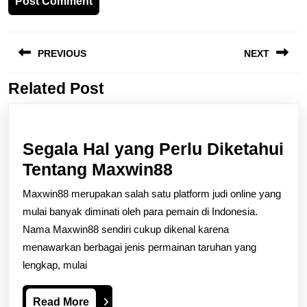
Post
PREVIOUS
NEXT
navigation
Related Post
Previous
Next
post:
post:
Segala Hal yang Perlu Diketahui
Segala
Tentang Maxwin88
Hal
Maxwin88 merupakan salah satu platform judi online yang
yang
mulai banyak diminati oleh para pemain di Indonesia.
Perlu
Nama Maxwin88 sendiri cukup dikenal karena
menawarkan berbagai jenis permainan taruhan yang
Diketahui
lengkap, mulai
Tentang
Maxwin88
Read
Read More