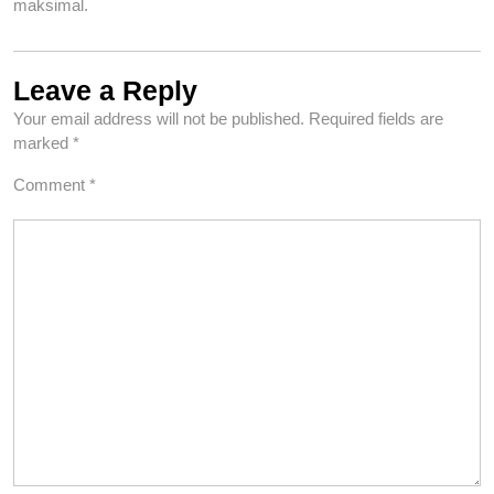
maksimal.
Leave a Reply
Your email address will not be published.
Required fields are
marked
*
Comment
*