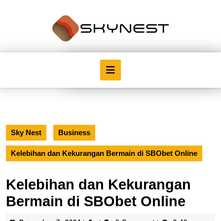
Skip
to
content
Skip
to
content
Open
Button
Sky Nest
Business
Kelebihan dan Kekurangan Bermain di SBObet Online
Kelebihan dan Kekurangan
Bermain di SBObet Online