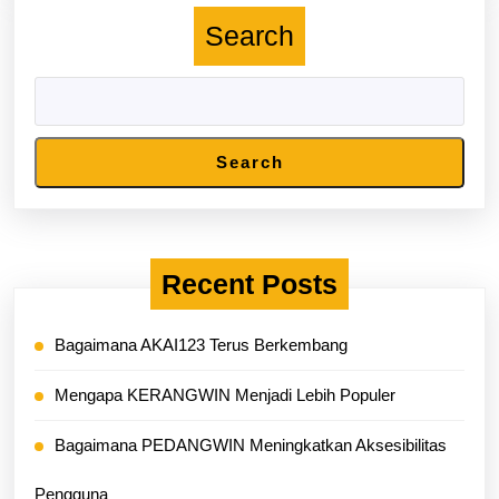
Online
Slot
Search
Players
Search
Recent Posts
Bagaimana AKAI123 Terus Berkembang
Mengapa KERANGWIN Menjadi Lebih Populer
Bagaimana PEDANGWIN Meningkatkan Aksesibilitas
Pengguna