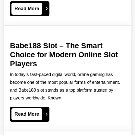
in
Read
Read More
Instant
More
Funding
Futures
Prop
Babe188 Slot – The Smart
Firm
Choice for Modern Online Slot
Accounts
Babe188
Players
Slot
In today’s fast-paced digital world, online gaming has
–
become one of the most popular forms of entertainment,
The
and Babe188 slot stands as a top platform trusted by
players worldwide. Known
Smart
Choice
Read
Read More
for
More
Modern