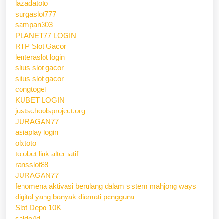
lazadatoto
surgaslot777
sampan303
PLANET77 LOGIN
RTP Slot Gacor
lenteraslot login
situs slot gacor
situs slot gacor
congtogel
KUBET LOGIN
justschoolsproject.org
JURAGAN77
asiaplay login
olxtoto
totobet link alternatif
ransslot88
JURAGAN77
fenomena aktivasi berulang dalam sistem mahjong ways
digital yang banyak diamati pengguna
Slot Depo 10K
saldo4d