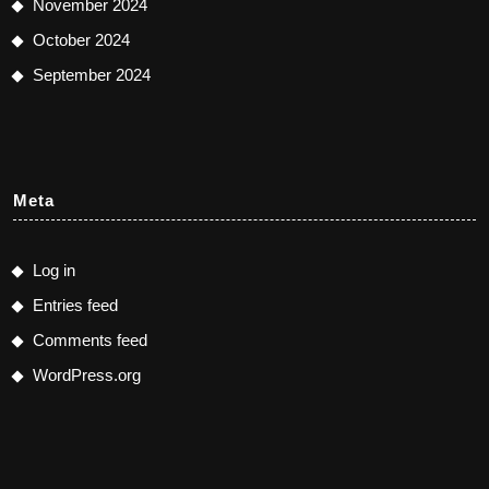
November 2024
October 2024
September 2024
Meta
Log in
Entries feed
Comments feed
WordPress.org