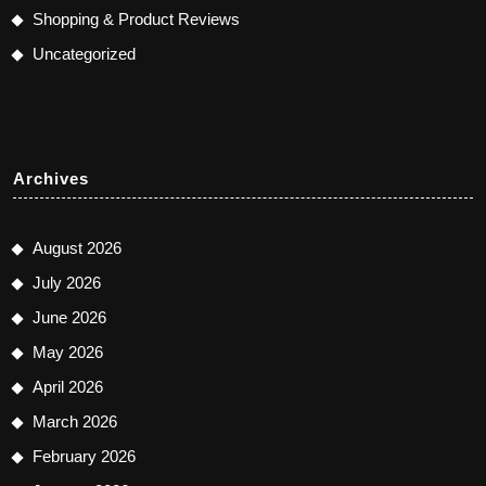
Shopping & Product Reviews
Uncategorized
Archives
August 2026
July 2026
June 2026
May 2026
April 2026
March 2026
February 2026