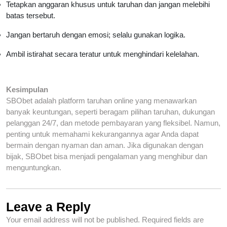
Tetapkan anggaran khusus untuk taruhan dan jangan melebihi
batas tersebut.
Jangan bertaruh dengan emosi; selalu gunakan logika.
Ambil istirahat secara teratur untuk menghindari kelelahan.
Kesimpulan
SBObet adalah platform taruhan online yang menawarkan
banyak keuntungan, seperti beragam pilihan taruhan, dukungan
pelanggan 24/7, dan metode pembayaran yang fleksibel. Namun,
penting untuk memahami kekurangannya agar Anda dapat
bermain dengan nyaman dan aman. Jika digunakan dengan
bijak, SBObet bisa menjadi pengalaman yang menghibur dan
menguntungkan.
Leave a Reply
Your email address will not be published.
Required fields are