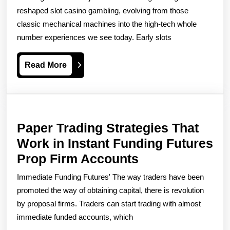
Upon
reshaped slot casino gambling, evolving from those
Of
classic mechanical machines into the high-tech whole
number experiences we see today. Early slots
Applied
Science
Read
Read More
On
More
Slot
Casino
Gambling
Paper Trading Strategies That
From
Work in Instant Funding Futures
Physical
Paper
Prop Firm Accounts
Science
Trading
To
Immediate Funding Futures' The way traders have been
Strategies
promoted the way of obtaining capital, there is revolution
Integer
That
by proposal firms. Traders can start trading with almost
Slots
immediate funded accounts, which
Work