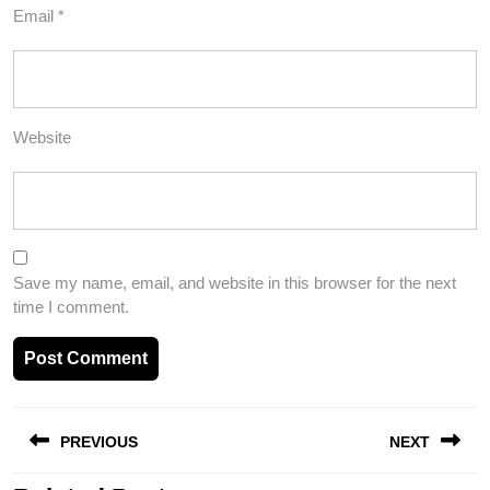
Email
*
Website
Save my name, email, and website in this browser for the next
time I comment.
Post
PREVIOUS
NEXT
navigation