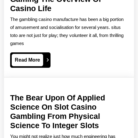
This
Casino Life
Enjoyment
The gambling casino manufacture has been a big portion
With
of amusement and socialisation for several years. situs
Casino
toto are not just for play; they volunteer it all, from thrilling
games
Gaming
The
Read
Read More
Overview
More
Of
Casino
Life
The Bear Upon Of Applied
Science On Slot Casino
Gambling From Physical
The
Science To Integer Slots
Bear
You might not realize just how much engineering has