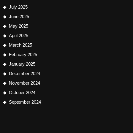
July 2025
June 2025
May 2025
April 2025
March 2025
February 2025
January 2025
December 2024
November 2024
October 2024
September 2024