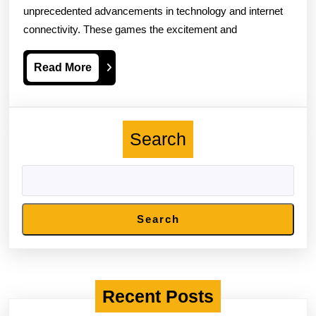
Of
unprecedented advancements in technology and internet
connectivity. These games the excitement and
Online
Slot
Read
Read More
Games
More
Search
Search
Recent Posts