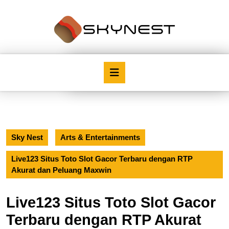
Skip
to
content
Skip
to
content
Open
Button
Sky Nest
Arts & Entertainments
Live123 Situs Toto Slot Gacor Terbaru dengan RTP
Akurat dan Peluang Maxwin
Live123 Situs Toto Slot Gacor
Terbaru dengan RTP Akurat