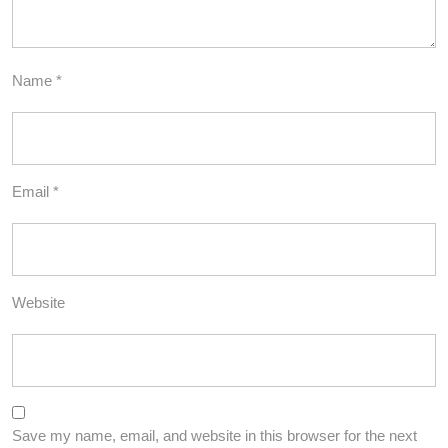
Name
*
Email
*
Website
Save my name, email, and website in this browser for the next