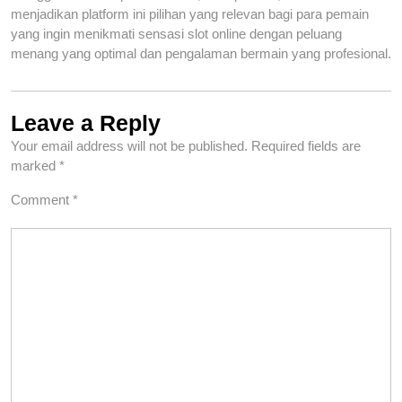
menjadikan platform ini pilihan yang relevan bagi para pemain
yang ingin menikmati sensasi slot online dengan peluang
menang yang optimal dan pengalaman bermain yang profesional.
Leave a Reply
Your email address will not be published.
Required fields are
marked
*
Comment
*