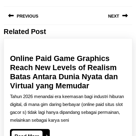
Post
PREVIOUS
NEXT
navigation
Related Post
Previous
Next
post:
post:
Online Paid Game Graphics
Reach New Levels of Realism
Batas Antara Dunia Nyata dan
Online
Virtual yang Memudar
Paid
Tahun 2026 menandai era keemasan bagi industri hiburan
Game
digital, di mana gim daring berbayar (online paid situs slot
Graphics
gacor s) tidak lagi hanya dipandang sebagai permainan,
melainkan sebagai karya seni
Reach
New