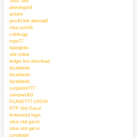
Situs Slot
pawangslot
aslotre
pos4d link alternatif
situs pos4d
coloksgp
mpo77
kijangtoto
slot online
ledger live download
lazadatoto
lazadatoto
lazadatoto
surgaslot777
sampan303
PLANET77 LOGIN
RTP Slot Gacor
lenteraslot login
situs slot gacor
situs slot gacor
congtogel