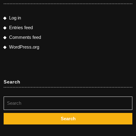
Log in
Entries feed
Comments feed
WordPress.org
Search
Search
for: