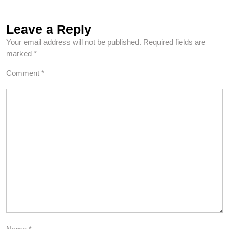
Leave a Reply
Your email address will not be published.
Required fields are
marked
*
Comment
*