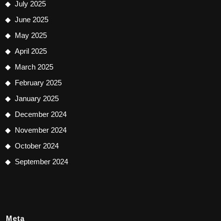
July 2025
June 2025
May 2025
April 2025
March 2025
February 2025
January 2025
December 2024
November 2024
October 2024
September 2024
Meta