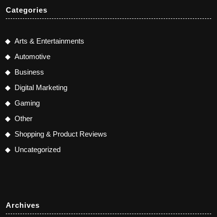
Categories
Arts & Entertainments
Automotive
Business
Digital Marketing
Gaming
Other
Shopping & Product Reviews
Uncategorized
Archives