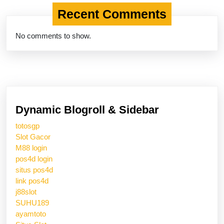
Recent Comments
No comments to show.
Dynamic Blogroll & Sidebar
totosgp
Slot Gacor
M88 login
pos4d login
situs pos4d
link pos4d
j88slot
SUHU189
ayamtoto