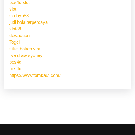
pos4d slot
slot
sedayu88
judi bola terpercaya
slot88
dewacuan
Togel
situs bokep viral
live draw sydney
pos4d
pos4d
https://www.tomkaut.com/