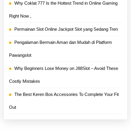
Why Coklat 777 Is the Hottest Trend in Online Gaming
Right Now ,
Permainan Slot Online Jackpot Slot yang Sedang Tren
Pengalaman Bermain Aman dan Mudah di Platform
Pawangslot
Why Beginners Lose Money on J88Slot – Avoid These
Costly Mistakes
The Best Keren Bos Accessories To Complete Your Fit
Out