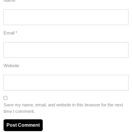
Name
*
Email
*
Website
Save my name, email, and website in this browser for the next
time I comment.