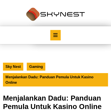
Skip
to
content
Skip
to
content
Open
Button
Sky Nest
Gaming
Menjalankan Dadu: Panduan Pemula Untuk Kasino
Online
Menjalankan Dadu: Panduan
Pemula Untuk Kasino Online