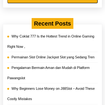
Recent Posts
Why Coklat 777 Is the Hottest Trend in Online Gaming
Right Now ,
Permainan Slot Online Jackpot Slot yang Sedang Tren
Pengalaman Bermain Aman dan Mudah di Platform
Pawangslot
Why Beginners Lose Money on J88Slot – Avoid These
Costly Mistakes