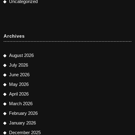
Uncategorized
Archives
August 2026
July 2026
June 2026
May 2026
April 2026
March 2026
February 2026
January 2026
December 2025