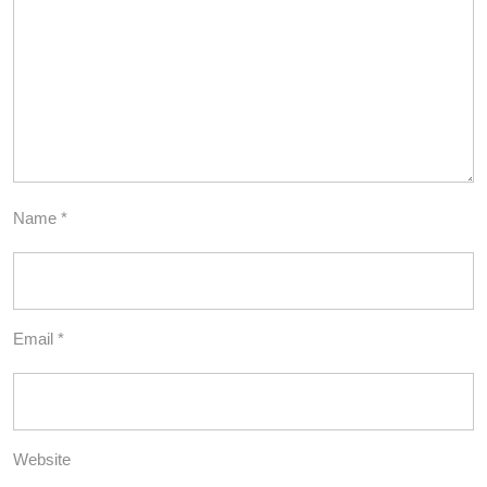
Name
*
Email
*
Website