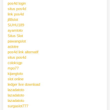
pos4d login
situs pos4d
link pos4d
j88slot
SUHU189
ayamtoto
Situs Slot
pawangslot
aslotre
pos4d link alternatif
situs pos4d
coloksgp
mpo77
kijangtoto
slot online
ledger live download
lazadatoto
lazadatoto
lazadatoto
surgaslot777