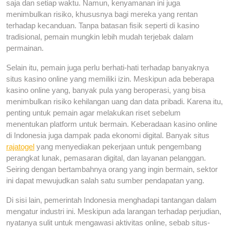
saja dan setiap waktu. Namun, kenyamanan ini juga
menimbulkan risiko, khususnya bagi mereka yang rentan
terhadap kecanduan. Tanpa batasan fisik seperti di kasino
tradisional, pemain mungkin lebih mudah terjebak dalam
permainan.
Selain itu, pemain juga perlu berhati-hati terhadap banyaknya
situs kasino online yang memiliki izin. Meskipun ada beberapa
kasino online yang, banyak pula yang beroperasi, yang bisa
menimbulkan risiko kehilangan uang dan data pribadi. Karena itu,
penting untuk pemain agar melakukan riset sebelum
menentukan platform untuk bermain. Keberadaan kasino online
di Indonesia juga dampak pada ekonomi digital. Banyak situs
rajatogel
yang menyediakan pekerjaan untuk pengembang
perangkat lunak, pemasaran digital, dan layanan pelanggan.
Seiring dengan bertambahnya orang yang ingin bermain, sektor
ini dapat mewujudkan salah satu sumber pendapatan yang.
Di sisi lain, pemerintah Indonesia menghadapi tantangan dalam
mengatur industri ini. Meskipun ada larangan terhadap perjudian,
nyatanya sulit untuk mengawasi aktivitas online, sebab situs-