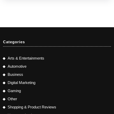
Categories
Arts & Entertainments
Automotive
Business
Digital Marketing
Gaming
Other
Shopping & Product Reviews