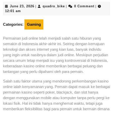
June
quadro_bike
June 23, 2026
quadro_bike
0 Comment
|
|
|
23,
12:01 am
2026
Categories:
Gaming
Permainan judi online telah menjadi salah satu hiburan yang
semakin di Indonesia akhir-akhir ini. Seiring dengan kemajuan
teknologi dan akses internet yang kian luas, banyak individu
yang ingin untuk nasibnya dalam judi online. Meskipun perjudian
secara umum tetap menjadi isu yang kontroversial di Indonesia,
keberadaan kasino online memberikan berbagai peluang dan
tantangan yang perlu dipahami oleh para pemain.
Salah satu faktor utama yang mendorong perkembangan kasino
online ialah kenyamanan yang. Pemain dapat masuk ke berbagai
permainan kasino seperti poker, blackjack, dan slot hanya
dengan menggunakan mobile atau komputer tanpa perlu pergi ke
lokasi fisik. Hal ini tidak hanya menghemat waktu, tetapi juga
memberikan fleksibilitas bagi para pemain untuk bermain dimana