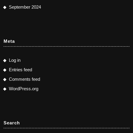
September 2024
Meta
Log in
Entries feed
Comments feed
WordPress.org
Search