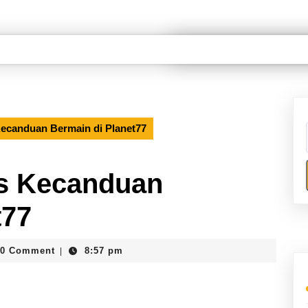
Kecanduan Bermain di Planet77
as Kecanduan
t77
istrator
0 Comment
8:57 pm
|