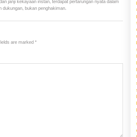
dan janji kekayaan instan, terdapat pertarungan nyata dalam
n dukungan, bukan penghakiman.
fields are marked
*