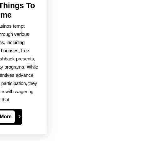
Things To
On
ume
Line
asinos tempt
Casinos:
through various
How
s, including
bonuses, free
They
ashback presents,
Perform
lty programs. While
And
centives advance
Things
 participation, they
To
me with wagering
Assume
that
Read
 More
More