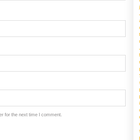
r for the next time I comment.