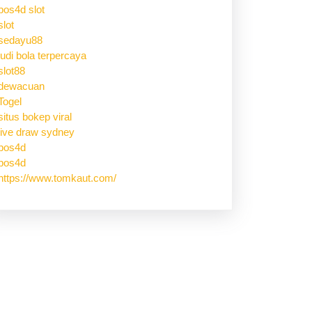
pos4d slot
slot
sedayu88
judi bola terpercaya
slot88
dewacuan
Togel
situs bokep viral
live draw sydney
pos4d
pos4d
https://www.tomkaut.com/