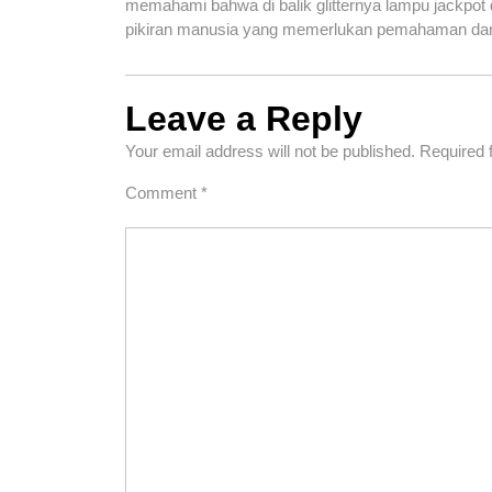
memahami bahwa di balik glitternya lampu jackpot 
pikiran manusia yang memerlukan pemahaman da
Leave a Reply
Your email address will not be published.
Required 
Comment
*