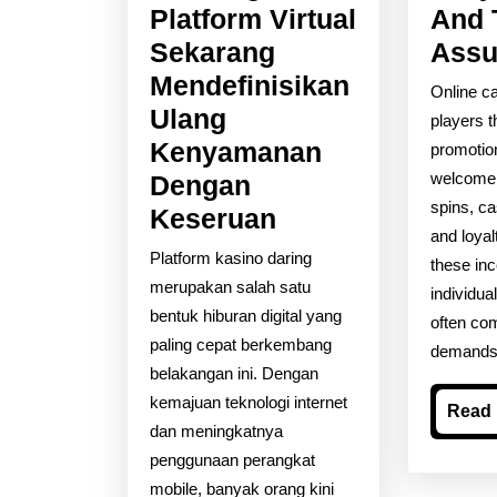
Platform Virtual
And 
Sekarang
Ass
Mendefinisikan
Online c
Ulang
players 
Kenyamanan
promotion
welcome 
Dengan
spins, c
Pertumbuhan
Keseruan
and loya
Kasino
Platform kasino daring
these in
Online
merupakan salah satu
individual
Dan
bentuk hiburan digital yang
often co
paling cepat berkembang
Bagaimana
demands 
belakangan ini. Dengan
Platform
kemajuan teknologi internet
Virtual
Read
dan meningkatnya
Sekarang
penggunaan perangkat
Mendefinisikan
mobile, banyak orang kini