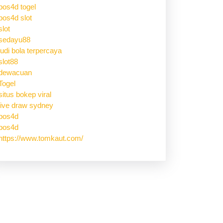
pos4d togel
pos4d slot
slot
sedayu88
judi bola terpercaya
slot88
dewacuan
Togel
situs bokep viral
live draw sydney
pos4d
pos4d
https://www.tomkaut.com/