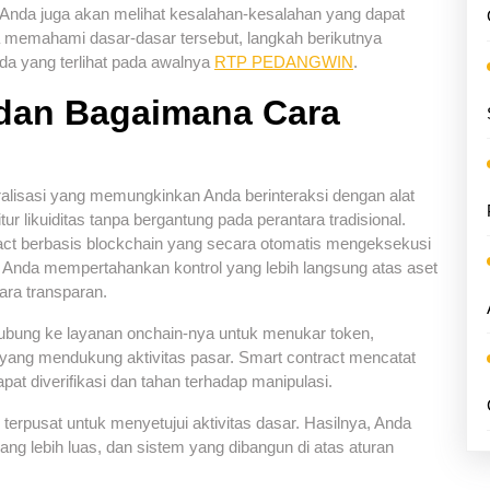
u. Anda juga akan melihat kesalahan-kesalahan yang dapat
 memahami dasar-dasar tersebut, langkah berikutnya
da yang terlihat pada awalnya
RTP PEDANGWIN
.
dan Bagaimana Cara
lisasi yang memungkinkan Anda berinteraksi dengan alat
tur likuiditas tanpa bergantung pada perantara tradisional.
ct berbasis blockchain yang secara otomatis mengeksekusi
arti Anda mempertahankan kontrol yang lebih langsung atas aset
ara transparan.
ung ke layanan onchain-nya untuk menukar token,
ang mendukung aktivitas pasar. Smart contract mencatat
apat diverifikasi dan tahan terhadap manipulasi.
terpusat untuk menyetujui aktivitas dasar. Hasilnya, Anda
ang lebih luas, dan sistem yang dibangun di atas aturan