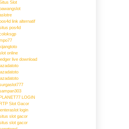
Situs Slot
pawangslot
aslotre
pos4d link alternatif
situs pos4d
coloksgp
mpo77
kijangtoto
slot online
ledger live download
lazadatoto
lazadatoto
lazadatoto
surgaslot777
sampan303
PLANET77 LOGIN
RTP Slot Gacor
lenteraslot login
situs slot gacor
situs slot gacor
congtogel