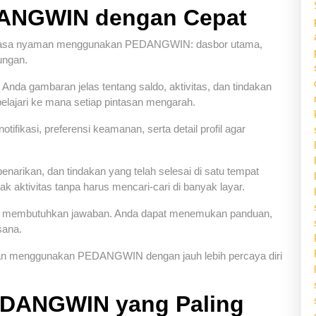
PEDANGWIN dengan Cepat
merasa nyaman menggunakan PEDANGWIN: dasbor utama,
ungan.
Anda gambaran jelas tentang saldo, aktivitas, dan tindakan
ajari ke mana setiap pintasan mengarah.
ifikasi, preferensi keamanan, serta detail profil agar
penarikan, dan tindakan yang telah selesai di satu tempat
k aktivitas tanpa harus mencari-cari di banyak layar.
da membutuhkan jawaban. Anda dapat menemukan panduan,
sana.
kan menggunakan PEDANGWIN dengan jauh lebih percaya diri
EDANGWIN yang Paling