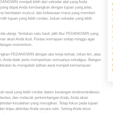
EDANGWIN menjadi lebih dari sekadar alat yang Anda
 yang dapat Anda kembangkan dengan tujuan yang jelas.
 mana hambatan muncul, dan kebiasaan mana yang memberi
ilih tujuan yang lebih cerdas, bukan sekadar yang lebih
da ulangi. Tentukan satu hasil, pilih fitur PEDANGWIN yang
nar akan Anda ikuti. Pantau kemajuan setiap minggu agar
hilangan momentum.
ngkan PEDANGWIN dengan alur kerja terkait, rekan tim, atau
si. Anda tidak perlu memperluas semuanya sekaligus. Bangun
endekatan itu mengubah latihan awal menjadi kemampuan
awal yang lebih cerdas dalam keuangan terdesentralisasi.
dasbor, dan melacak perkembangan Anda, Anda akan
indari kesalahan yang merugikan. Tetap fokus pada tujuan
dan tinjau aktivitas Anda secara rutin. Seiring Anda terus