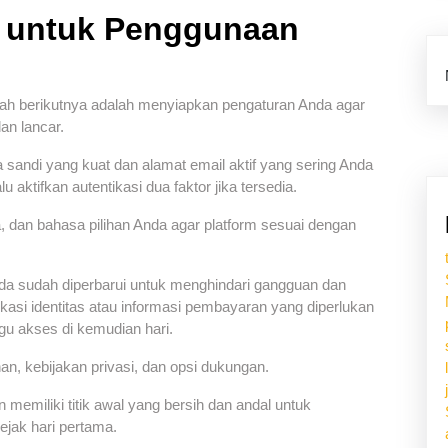
 untuk Penggunaan
kah berikutnya adalah menyiapkan pengaturan Anda agar
n lancar.
andi yang kuat dan alamat email aktif yang sering Anda
 aktifkan autentikasi dua faktor jika tersedia.
ra, dan bahasa pilihan Anda agar platform sesuai dengan
Anda sudah diperbarui untuk menghindari gangguan dan
kasi identitas atau informasi pembayaran yang diperlukan
u akses di kemudian hari.
, kebijakan privasi, dan opsi dukungan.
 memiliki titik awal yang bersih dan andal untuk
ak hari pertama.