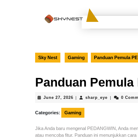
Skip
to
content
Skip
to
content
Sky Nest
Gaming
Panduan Pemula P
Panduan Pemula
June
sharp_eye
June 27, 2026
sharp_eye
0 Comm
|
|
27,
2026
Categories:
Gaming
Jika Anda baru mengenal PEDANGWIN, Anda memer
atau mencoba fitur. Panduan ini menunjukkan cara