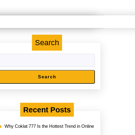
Search
Search
Recent Posts
Why Coklat 777 Is the Hottest Trend in Online