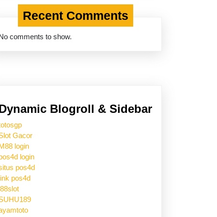
Recent Comments
No comments to show.
Dynamic Blogroll & Sidebar
totosgp
Slot Gacor
M88 login
pos4d login
situs pos4d
link pos4d
j88slot
SUHU189
ayamtoto