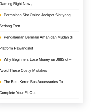
Gaming Right Now ,
Permainan Slot Online Jackpot Slot yang
Sedang Tren
Pengalaman Bermain Aman dan Mudah di
Platform Pawangslot
Why Beginners Lose Money on J88Slot –
Avoid These Costly Mistakes
The Best Keren Bos Accessories To
Complete Your Fit Out