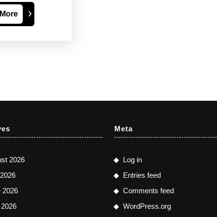
Casinos
Read
 More
More
ves
Meta
st 2026
Log in
 2026
Entries feed
 2026
Comments feed
 2026
WordPress.org