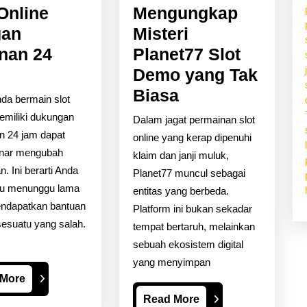
Online
Mengungkap
gan
Misteri
nan 24
Planet77 Slot
Slot
Demo yang Tak
Online
Mengungkap
Biasa
nda bermain slot
Dengan
Misteri
memiliki dukungan
Dalam jagat permainan slot
Layanan
Planet77
n 24 jam dapat
online yang kerap dipenuhi
enar mengubah
24
Slot
klaim dan janji muluk,
. Ini berarti Anda
Jam
Planet77 muncul sebagai
Demo
rlu menunggu lama
entitas yang berbeda.
yang
ndapatkan bantuan
Platform ini bukan sekadar
Tak
sesuatu yang salah.
tempat bertaruh, melainkan
Biasa
sebuah ekosistem digital
yang menyimpan
Read
 More
More
Read
Read More