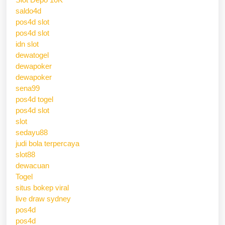
saldo4d
pos4d slot
pos4d slot
idn slot
dewatogel
dewapoker
dewapoker
sena99
pos4d togel
pos4d slot
slot
sedayu88
judi bola terpercaya
slot88
dewacuan
Togel
situs bokep viral
live draw sydney
pos4d
pos4d