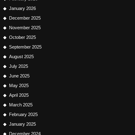
January 2026
December 2025
November 2025
October 2025
September 2025
August 2025
July 2025
June 2025
May 2025
April 2025
March 2025
February 2025
January 2025
December 2024