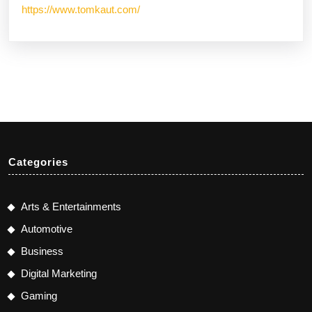
https://www.tomkaut.com/
Categories
Arts & Entertainments
Automotive
Business
Digital Marketing
Gaming