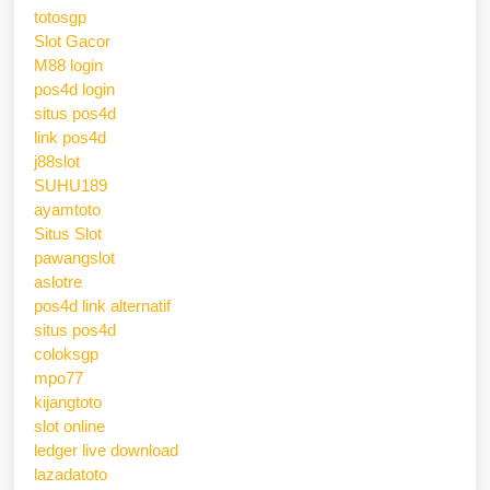
totosgp
Slot Gacor
M88 login
pos4d login
situs pos4d
link pos4d
j88slot
SUHU189
ayamtoto
Situs Slot
pawangslot
aslotre
pos4d link alternatif
situs pos4d
coloksgp
mpo77
kijangtoto
slot online
ledger live download
lazadatoto