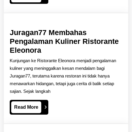
Te
More
Juragan77 Membahas
Pengalaman Kuliner Ristorante
Juragan77
Eleonora
Membahas
Kunjungan ke Ristorante Eleonora menjadi pengalaman
Pengalaman
kuliner yang meninggalkan kesan mendalam bagi
Kuliner
Juragan77, terutama karena restoran ini tidak hanya
menawarkan hidangan, tetapi juga cerita di balik setiap
Ristorante
sajian. Sejak langkah
Eleonora
Read
Read More
More