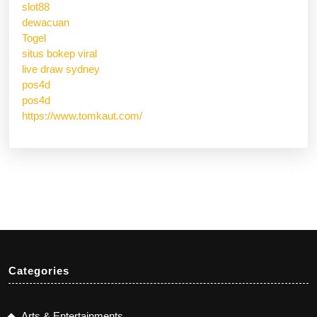
slot88
dewacuan
Togel
situs bokep viral
live draw sydney
pos4d
pos4d
https://www.tomkaut.com/
Categories
Arts & Entertainments