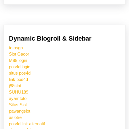
Dynamic Blogroll & Sidebar
totosgp
Slot Gacor
M88 login
pos4d login
situs pos4d
link pos4d
j88slot
SUHU189
ayamtoto
Situs Slot
pawangslot
aslotre
pos4d link alternatif