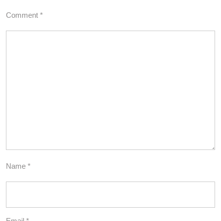
Comment
*
Name
*
Email
*