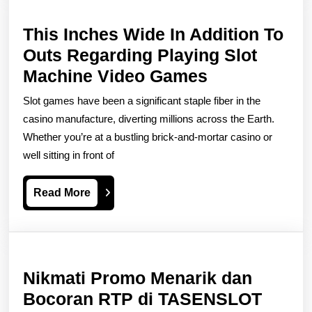
This Inches Wide In Addition To
Outs Regarding Playing Slot
This
Machine Video Games
Inches
Slot games have been a significant staple fiber in the
Wide
casino manufacture, diverting millions across the Earth.
In
Whether you’re at a bustling brick-and-mortar casino or
well sitting in front of
Addition
To
Read
Read More
Outs
More
Regarding
Playing
Slot
Nikmati Promo Menarik dan
Machine
Nikma
Bocoran RTP di TASENSLOT
Video