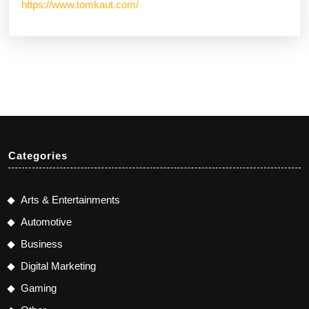
https://www.tomkaut.com/
Categories
Arts & Entertainments
Automotive
Business
Digital Marketing
Gaming