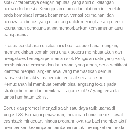
slot777 terpercaya dengan reputasi yang solid di kalangan
pemain Indonesia. Keunggulan utama dari platform ini terletak
pada kombinasi antara keamanan, variasi permainan, dan
penawaran bonus yang dirancang untuk meningkatkan potensi
keuntungan pengguna tanpa mengorbankan kenyamanan atau
transparansi.
Proses pendaftaran di situs ini dibuat sesederhana mungkin,
memungkinkan pemain baru untuk segera membuat akun dan
mengakses berbagai permainan slot. Pengisian data yang valid,
pembuatan username dan kata sandi yang aman, serta verifikasi
identitas menjadi langkah awal yang memastikan semua
transaksi dan aktivitas pemain tercatat secara resmi.
Kemudahan ini membuat pemain bisa langsung fokus pada
strategi bermain dan menikmati ragam slot777 yang tersedia
tanpa hambatan teknis.
Bonus dan promosi menjadi salah satu daya tarik utama di
Vegas123. Berbagai penawaran, mulai dari bonus deposit awal,
cashback mingguan, hingga program loyalitas bagi member aktif,
memberikan kesempatan tambahan untuk meningkatkan modal