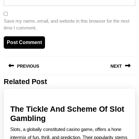
Save my name, email, and website in this browser for the next
time I comment.
Post
PREVIOUS
NEXT
navigation
Related Post
Previous
Next
post:
post:
The Tickle And Scheme Of Slot
The
Gambling
Tickle
Slots, a globally constituted casino game, offers a hone
And
intermix of fun, thrill, and prediction. Their popularity stems