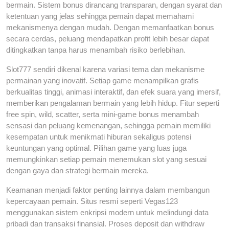
bermain. Sistem bonus dirancang transparan, dengan syarat dan
ketentuan yang jelas sehingga pemain dapat memahami
mekanismenya dengan mudah. Dengan memanfaatkan bonus
secara cerdas, peluang mendapatkan profit lebih besar dapat
ditingkatkan tanpa harus menambah risiko berlebihan.
Slot777 sendiri dikenal karena variasi tema dan mekanisme
permainan yang inovatif. Setiap game menampilkan grafis
berkualitas tinggi, animasi interaktif, dan efek suara yang imersif,
memberikan pengalaman bermain yang lebih hidup. Fitur seperti
free spin, wild, scatter, serta mini-game bonus menambah
sensasi dan peluang kemenangan, sehingga pemain memiliki
kesempatan untuk menikmati hiburan sekaligus potensi
keuntungan yang optimal. Pilihan game yang luas juga
memungkinkan setiap pemain menemukan slot yang sesuai
dengan gaya dan strategi bermain mereka.
Keamanan menjadi faktor penting lainnya dalam membangun
kepercayaan pemain. Situs resmi seperti Vegas123
menggunakan sistem enkripsi modern untuk melindungi data
pribadi dan transaksi finansial. Proses deposit dan withdraw