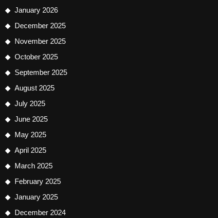
January 2026
December 2025
November 2025
October 2025
September 2025
August 2025
July 2025
June 2025
May 2025
April 2025
March 2025
February 2025
January 2025
December 2024