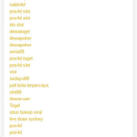
saldo4d
pos4d slot
pos4d slot
idn slot
dewatogel
dewapoker
dewapoker
sena99
pos4d togel
pos4d slot
slot
sedayu88
judi bola terpercaya
slot88
dewacuan
Togel
situs bokep viral
live draw sydney
pos4d
pos4d