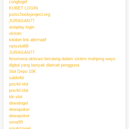
congtogel
KUBET LOGIN
justschoolsproject.org
JURAGAN77
asiaplay login
olxtoto
totobet link alternatif
ransslot88
JURAGAN77
fenomena aktivasi berulang dalam sistem mahjong ways
digital yang banyak diamati pengguna
Slot Depo 10K
saldo4d
pos4d slot
pos4d slot
idn slot
dewatogel
dewapoker
dewapoker
sena99
pos4d togel