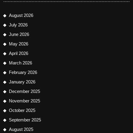
August 2026
July 2026
June 2026
May 2026
April 2026
March 2026
February 2026
January 2026
December 2025
November 2025
October 2025
September 2025
August 2025