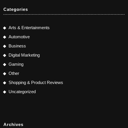
Categories
Arts & Entertainments
Automotive
Business
Digital Marketing
Gaming
Other
Shopping & Product Reviews
Uncategorized
Archives