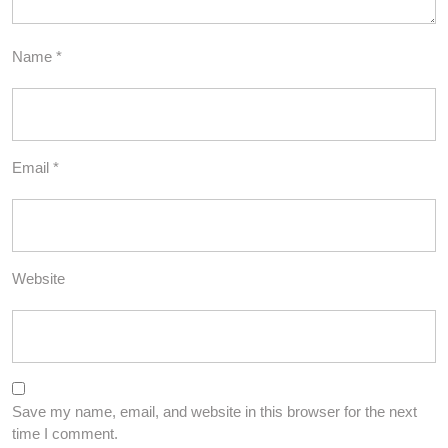
Name
*
Email
*
Website
Save my name, email, and website in this browser for the next
time I comment.