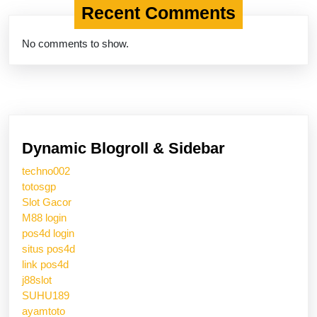
Recent Comments
No comments to show.
Dynamic Blogroll & Sidebar
techno002
totosgp
Slot Gacor
M88 login
pos4d login
situs pos4d
link pos4d
j88slot
SUHU189
ayamtoto