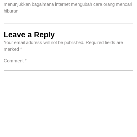
menunjukkan bagaimana internet mengubah cara orang mencari
hiburan.
Leave a Reply
Your email address will not be published.
Required fields are
marked
*
Comment
*