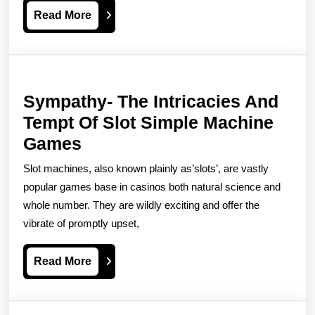
Read
Read More
Wit
More
Cas
Ga
Sympathy- The Intricacies And
Tempt Of Slot Simple Machine
Sympathy-
Games
The
Slot machines, also known plainly as’slots’, are vastly
Intricacies
popular games base in casinos both natural science and
And
whole number. They are wildly exciting and offer the
vibrate of promptly upset,
Tempt
Of
Read
Read More
Slot
More
Simple
Machine