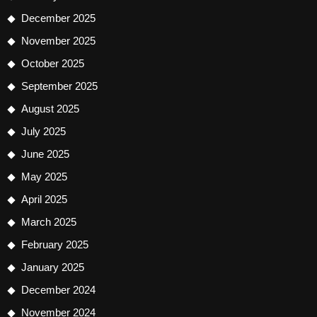
December 2025
November 2025
October 2025
September 2025
August 2025
July 2025
June 2025
May 2025
April 2025
March 2025
February 2025
January 2025
December 2024
November 2024