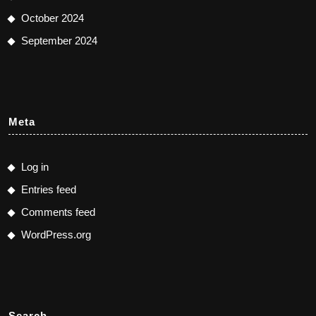
October 2024
September 2024
Meta
Log in
Entries feed
Comments feed
WordPress.org
Search