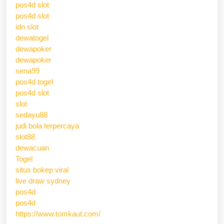
pos4d slot
pos4d slot
idn slot
dewatogel
dewapoker
dewapoker
sena99
pos4d togel
pos4d slot
slot
sedayu88
judi bola terpercaya
slot88
dewacuan
Togel
situs bokep viral
live draw sydney
pos4d
pos4d
https://www.tomkaut.com/