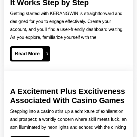
KERANGWIN
It Works Step by Step
Insider
Getting started with KERANGWIN is straightforward and
Tips
designed for you to engage effectively. Create your
How
account, and you’ll find a user-friendly dashboard waiting.
As you explore, familiarize yourself with the
It
Works
Read
Read More
Step
More
by
Step
A Excitement Plus Excitiveness
A
Associated With Casino Games
Exc
Stepping into a casino stirs up a admixture of exhilaration
Plu
and prospect; a worldly concern where skill meets luck, an
Exc
atm illuminated by neon lights and echoed with the clinking
Ass