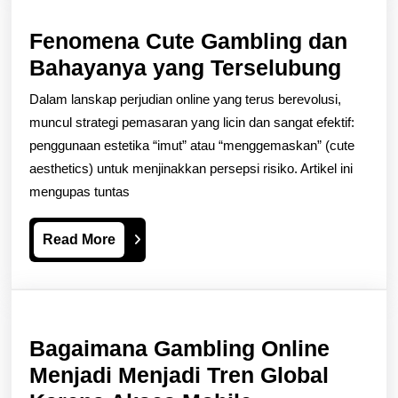
Games
Fenomena Cute Gambling dan
Feno
Bahayanya yang Terselubung
Cute
Dalam lanskap perjudian online yang terus berevolusi,
Gamb
muncul strategi pemasaran yang licin dan sangat efektif:
dan
penggunaan estetika “imut” atau “menggemaskan” (cute
aesthetics) untuk menjinakkan persepsi risiko. Artikel ini
Baha
mengupas tuntas
yang
Ters
Read
Read More
More
Bagaimana Gambling Online
Menjadi Menjadi Tren Global