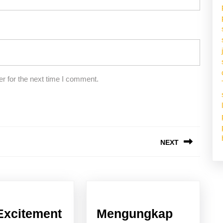
r for the next time I comment.
NEXT
Next
post:
Excitement
Mengungkap