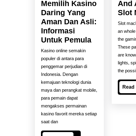
Memilih Kasino
And 
Daring Yang
Slot
Aman Dan Asli:
Slot mac
Informasi
an whole
Bagaimana
Untuk Pemula
the gami
Memilih
These pa
Kasino online semakin
are known
Kasino
populer di antara para
lights, s
Daring
penggemar perjudian di
the possib
Indonesia. Dengan
Yang
kemajuan teknologi dunia
Aman
Read
maya dan perangkat mobile,
Dan
para pemain dapat
Asli:
mengakses permainan
Informasi
kasino favorit mereka setiap
Untuk
saat dan
Pemula