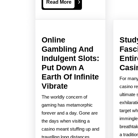
Read
Read More
More
Online
Stud
Gambling And
Fasc
Indulgent Slots:
Enti
Put Down A
Casi
Earth Of Infinite
For many
Online
Vibrate
casino r
Gambling
ultimate 
The worldly concern of
And
exhilarat
gaming has metamorphic
target w
Indulgent
forever and a day. Gone are
immingle,
the days when visiting a
Slots:
breathtak
casino meant stuffing up and
Put
a traditi
travelling long distances.