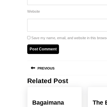
Website
Save my name, email, and website in this browse
Post
PREVIOUS
navigation
Related Post
Previous
post:
Bagaimana
The 