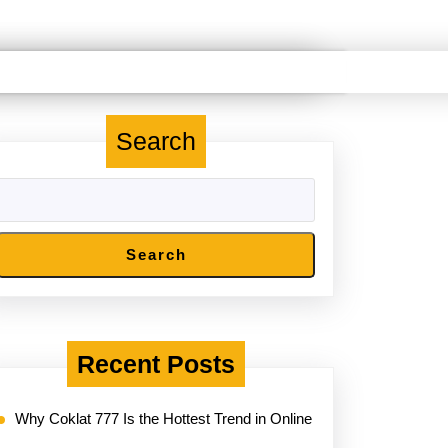
Search
Search
Recent Posts
Why Coklat 777 Is the Hottest Trend in Online