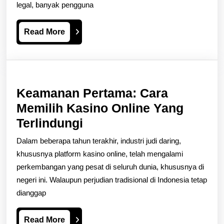
legal, banyak pengguna
Slot
Hingga
Read
Read More
Dealer
More
Langsung
Keamanan Pertama: Cara
Memilih Kasino Online Yang
Keamanan
Terlindungi
Pertama:
Dalam beberapa tahun terakhir, industri judi daring,
Cara
khususnya platform kasino online, telah mengalami
Memilih
perkembangan yang pesat di seluruh dunia, khususnya di
negeri ini. Walaupun perjudian tradisional di Indonesia tetap
Kasino
dianggap
Online
Yang
Read
Read More