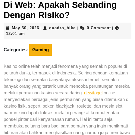
Di Web: Apakah Sebanding
Dengan Risiko?
May
quadro_bike
May 30, 2026
quadro_bike
0 Comment
|
|
|
30,
12:01 am
2026
Categories:
Gaming
Kasino online telah menjadi fenomena yang semakin populer di
seluruh dunia, termasuk di Indonesia. Seiring dengan kemajuan
teknologi dan semakin banyaknya akses internet, semakin
banyak orang yang tertarik untuk mencoba peruntungan mereka
melalui permainan kasino secara daring.
dewitogel
online
menyediakan berbagai jenis permainan yang biasa ditemukan di
kasino fisik, seperti poker, blackjack, roulette, dan mesin slot,
namun kini dapat diakses melalui perangkat komputer atau
ponsel pintar dari kenyamanan rumah. Hal ini tentu saja
membuka peluang baru bagi para pemain yang ingin menikmati
hiburan atau bahkan menghasilkan uang, namun juga membawa