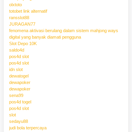
olxtoto
totobet link alternatif
ransslot88
JURAGAN77
fenomena aktivasi berulang dalam sistem mahjong ways
digital yang banyak diamati pengguna
Slot Depo 10K
saldo4d
pos4d slot
pos4d slot
idn slot
dewatogel
dewapoker
dewapoker
sena99
pos4d togel
pos4d slot
slot
sedayu88
judi bola terpercaya