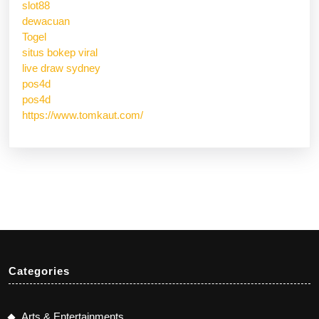
slot88
dewacuan
Togel
situs bokep viral
live draw sydney
pos4d
pos4d
https://www.tomkaut.com/
Categories
Arts & Entertainments