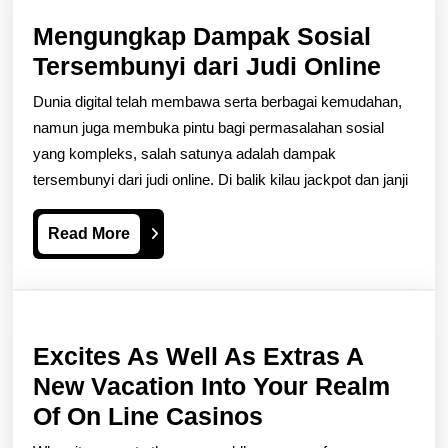
An
Mengungkap Dampak Sosial
Entire
Meng
Tersembunyi dari Judi Online
World
Damp
Of
Dunia digital telah membawa serta berbagai kemudahan,
Sosia
namun juga membuka pintu bagi permasalahan sosial
On-
Ters
yang kompleks, salah satunya adalah dampak
line
tersembunyi dari judi online. Di balik kilau jackpot dan janji
dari
Casinos
Judi
Read
Read More
Onlin
More
Excites As Well As Extras A
New Vacation Into Your Realm
Excites
Of On Line Casinos
As