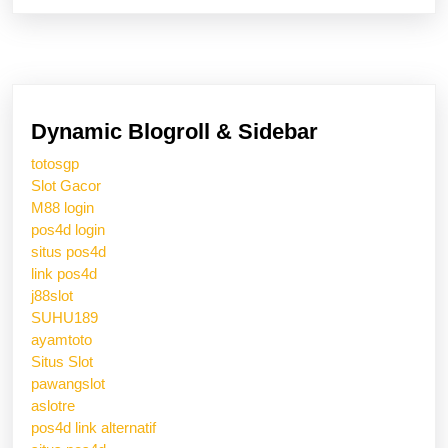
Dynamic Blogroll & Sidebar
totosgp
Slot Gacor
M88 login
pos4d login
situs pos4d
link pos4d
j88slot
SUHU189
ayamtoto
Situs Slot
pawangslot
aslotre
pos4d link alternatif