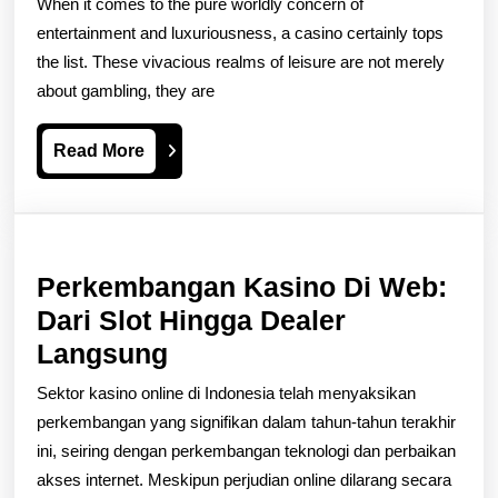
When it comes to the pure worldly concern of
Well
entertainment and luxuriousness, a casino certainly tops
As
the list. These vivacious realms of leisure are not merely
about gambling, they are
Extras
A
Read
Read More
New
More
Vacation
Into
Your
Perkembangan Kasino Di Web:
Realm
Dari Slot Hingga Dealer
Of
Perkembangan
Langsung
On
Kasino
Line
Sektor kasino online di Indonesia telah menyaksikan
Di
perkembangan yang signifikan dalam tahun-tahun terakhir
Casinos
Web:
ini, seiring dengan perkembangan teknologi dan perbaikan
akses internet. Meskipun perjudian online dilarang secara
Dari