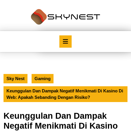
Skip
to
content
Skip
to
content
Open
Button
Sky Nest
Gaming
Keunggulan Dan Dampak Negatif Menikmati Di Kasino Di
Web: Apakah Sebanding Dengan Risiko?
Keunggulan Dan Dampak
Negatif Menikmati Di Kasino