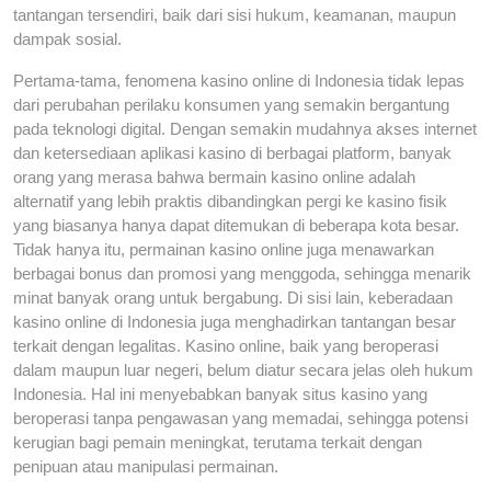
tantangan tersendiri, baik dari sisi hukum, keamanan, maupun
dampak sosial.
Pertama-tama, fenomena kasino online di Indonesia tidak lepas
dari perubahan perilaku konsumen yang semakin bergantung
pada teknologi digital. Dengan semakin mudahnya akses internet
dan ketersediaan aplikasi kasino di berbagai platform, banyak
orang yang merasa bahwa bermain kasino online adalah
alternatif yang lebih praktis dibandingkan pergi ke kasino fisik
yang biasanya hanya dapat ditemukan di beberapa kota besar.
Tidak hanya itu, permainan kasino online juga menawarkan
berbagai bonus dan promosi yang menggoda, sehingga menarik
minat banyak orang untuk bergabung. Di sisi lain, keberadaan
kasino online di Indonesia juga menghadirkan tantangan besar
terkait dengan legalitas. Kasino online, baik yang beroperasi
dalam maupun luar negeri, belum diatur secara jelas oleh hukum
Indonesia. Hal ini menyebabkan banyak situs kasino yang
beroperasi tanpa pengawasan yang memadai, sehingga potensi
kerugian bagi pemain meningkat, terutama terkait dengan
penipuan atau manipulasi permainan.