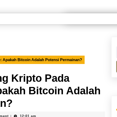
: Apakah Bitcoin Adalah Potensi Permainan?
g Kripto Pada
pakah Bitcoin Adalah
an?
ment
12:01 am
|