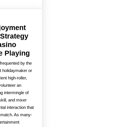
Also
Prize
Casino
joyment
A
 Strategy
New
asino
An
A
 Playing
Entire
Enjoyment
frequented by the
World
Plus
nt holidaymaker or
Of
Strategy
ent high-roller,
Enjoyment,
volunteer an
Of
Chance
ng intermingle of
Casino
kill, and mixer
And
Game
al interaction that
Also
Playing
o match. As many-
Reward
tertainment