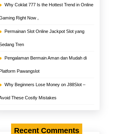
Why Coklat 777 Is the Hottest Trend in Online
Gaming Right Now ,
Permainan Slot Online Jackpot Slot yang
Sedang Tren
Pengalaman Bermain Aman dan Mudah di
Platform Pawangslot
Why Beginners Lose Money on J88Slot –
Avoid These Costly Mistakes
Recent Comments