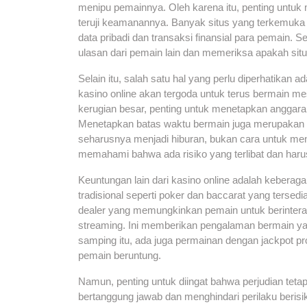
menipu pemainnya. Oleh karena itu, penting untuk m
teruji keamanannya. Banyak situs yang terkemuka 
data pribadi dan transaksi finansial para pemain
ulasan dari pemain lain dan memeriksa apakah situ
Selain itu, salah satu hal yang perlu diperhatikan
kasino online akan tergoda untuk terus bermain m
kerugian besar, penting untuk menetapkan anggara
Menetapkan batas waktu bermain juga merupakan 
seharusnya menjadi hiburan, bukan cara untuk menc
memahami bahwa ada risiko yang terlibat dan haru
Keuntungan lain dari kasino online adalah kebera
tradisional seperti poker dan baccarat yang tersed
dealer yang memungkinkan pemain untuk berinterak
streaming. Ini memberikan pengalaman bermain yan
samping itu, ada juga permainan dengan jackpot p
pemain beruntung.
Namun, penting untuk diingat bahwa perjudian tetap
bertanggung jawab dan menghindari perilaku berisik