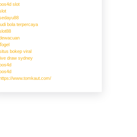
pos4d slot
slot
sedayu88
judi bola terpercaya
slot88
dewacuan
Togel
situs bokep viral
live draw sydney
pos4d
pos4d
https://www.tomkaut.com/