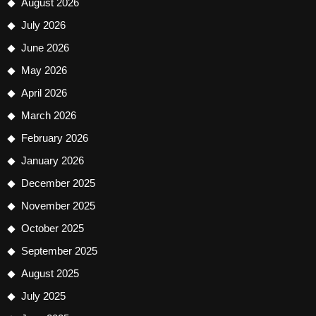
August 2026
July 2026
June 2026
May 2026
April 2026
March 2026
February 2026
January 2026
December 2025
November 2025
October 2025
September 2025
August 2025
July 2025