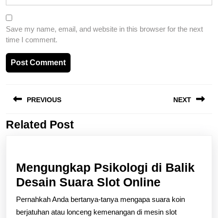
Save my name, email, and website in this browser for the next
time I comment.
Post
PREVIOUS
NEXT
navigation
Related Post
Previous
Next
post:
post:
Mengungkap Psikologi di Balik
Mengung
Desain Suara Slot Online
Psikologi
Pernahkah Anda bertanya-tanya mengapa suara koin
di
berjatuhan atau lonceng kemenangan di mesin slot