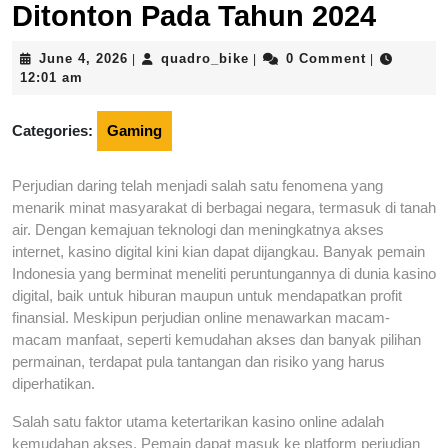
Ditonton Pada Tahun 2024
June
quadro_bike
June 4, 2026
quadro_bike
0 Comment
|
|
|
4,
12:01 am
2026
Categories:
Gaming
Perjudian daring telah menjadi salah satu fenomena yang
menarik minat masyarakat di berbagai negara, termasuk di tanah
air. Dengan kemajuan teknologi dan meningkatnya akses
internet, kasino digital kini kian dapat dijangkau. Banyak pemain
Indonesia yang berminat meneliti peruntungannya di dunia kasino
digital, baik untuk hiburan maupun untuk mendapatkan profit
finansial. Meskipun perjudian online menawarkan macam-
macam manfaat, seperti kemudahan akses dan banyak pilihan
permainan, terdapat pula tantangan dan risiko yang harus
diperhatikan.
Salah satu faktor utama ketertarikan kasino online adalah
kemudahan akses. Pemain dapat masuk ke platform perjudian