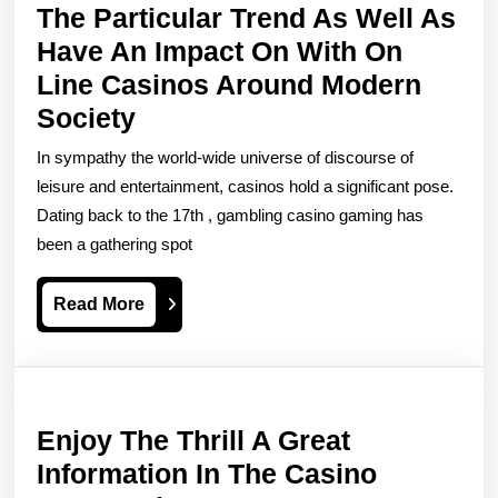
The Particular Trend As Well As
Have An Impact On With On
Line Casinos Around Modern
The
Society
Particular
In sympathy the world-wide universe of discourse of
Trend
leisure and entertainment, casinos hold a significant pose.
As
Dating back to the 17th , gambling casino gaming has
been a gathering spot
Well
As
Read
Read More
Have
More
An
Impact
On
Enjoy The Thrill A Great
With
Information In The Casino
On