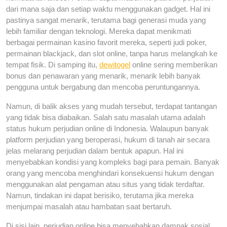
dari mana saja dan setiap waktu menggunakan gadget. Hal ini
pastinya sangat menarik, terutama bagi generasi muda yang
lebih familiar dengan teknologi. Mereka dapat menikmati
berbagai permainan kasino favorit mereka, seperti judi poker,
permainan blackjack, dan slot online, tanpa harus melangkah ke
tempat fisik. Di samping itu,
dewitogel
online sering memberikan
bonus dan penawaran yang menarik, menarik lebih banyak
pengguna untuk bergabung dan mencoba peruntungannya.
Namun, di balik akses yang mudah tersebut, terdapat tantangan
yang tidak bisa diabaikan. Salah satu masalah utama adalah
status hukum perjudian online di Indonesia. Walaupun banyak
platform perjudian yang beroperasi, hukum di tanah air secara
jelas melarang perjudian dalam bentuk apapun. Hal ini
menyebabkan kondisi yang kompleks bagi para pemain. Banyak
orang yang mencoba menghindari konsekuensi hukum dengan
menggunakan alat pengaman atau situs yang tidak terdaftar.
Namun, tindakan ini dapat berisiko, terutama jika mereka
menjumpai masalah atau hambatan saat bertaruh.
Di sisi lain, perjudian online bisa menyebabkan dampak sosial