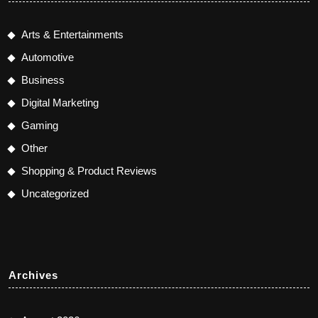
Arts & Entertainments
Automotive
Business
Digital Marketing
Gaming
Other
Shopping & Product Reviews
Uncategorized
Archives