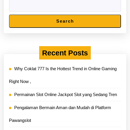
Search
Recent Posts
Why Coklat 777 Is the Hottest Trend in Online Gaming
Right Now ,
Permainan Slot Online Jackpot Slot yang Sedang Tren
Pengalaman Bermain Aman dan Mudah di Platform
Pawangslot