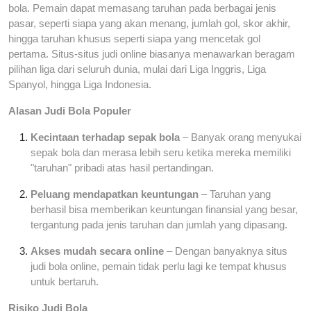
bola. Pemain dapat memasang taruhan pada berbagai jenis
pasar, seperti siapa yang akan menang, jumlah gol, skor akhir,
hingga taruhan khusus seperti siapa yang mencetak gol
pertama. Situs-situs judi online biasanya menawarkan beragam
pilihan liga dari seluruh dunia, mulai dari Liga Inggris, Liga
Spanyol, hingga Liga Indonesia.
Alasan Judi Bola Populer
Kecintaan terhadap sepak bola
– Banyak orang menyukai
sepak bola dan merasa lebih seru ketika mereka memiliki
"taruhan" pribadi atas hasil pertandingan.
Peluang mendapatkan keuntungan
– Taruhan yang
berhasil bisa memberikan keuntungan finansial yang besar,
tergantung pada jenis taruhan dan jumlah yang dipasang.
Akses mudah secara online
– Dengan banyaknya situs
judi bola online, pemain tidak perlu lagi ke tempat khusus
untuk bertaruh.
Risiko Judi Bola