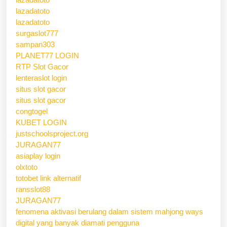
lazadatoto
lazadatoto
surgaslot777
sampan303
PLANET77 LOGIN
RTP Slot Gacor
lenteraslot login
situs slot gacor
situs slot gacor
congtogel
KUBET LOGIN
justschoolsproject.org
JURAGAN77
asiaplay login
olxtoto
totobet link alternatif
ransslot88
JURAGAN77
fenomena aktivasi berulang dalam sistem mahjong ways
digital yang banyak diamati pengguna