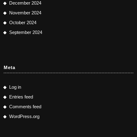
December 2024
November 2024
October 2024
September 2024
Meta
Log in
Entries feed
Comments feed
WordPress.org