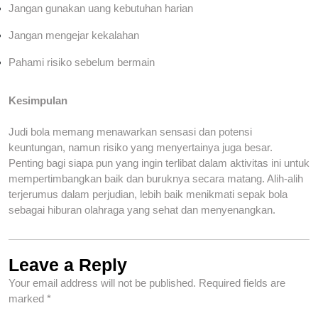
Jangan gunakan uang kebutuhan harian
Jangan mengejar kekalahan
Pahami risiko sebelum bermain
Kesimpulan
Judi bola memang menawarkan sensasi dan potensi
keuntungan, namun risiko yang menyertainya juga besar.
Penting bagi siapa pun yang ingin terlibat dalam aktivitas ini untuk
mempertimbangkan baik dan buruknya secara matang. Alih-alih
terjerumus dalam perjudian, lebih baik menikmati sepak bola
sebagai hiburan olahraga yang sehat dan menyenangkan.
Leave a Reply
Your email address will not be published.
Required fields are
marked
*