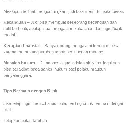
Meskipun terlihat menguntungkan, judi bola memiliki risiko besar:
Kecanduan
– Judi bisa membuat seseorang kecanduan dan
sulit berhenti, apalagi saat mengalami kekalahan dan ingin "balik
modal".
Kerugian finansial
– Banyak orang mengalami kerugian besar
karena memasang taruhan tanpa perhitungan matang.
Masalah hukum
– Di Indonesia, judi adalah aktivitas ilegal dan
bisa berakibat pada sanksi hukum bagi pelaku maupun
penyelenggara.
Tips Bermain dengan Bijak
Jika tetap ingin mencoba judi bola, penting untuk bermain dengan
bijak:
Tetapkan batas taruhan