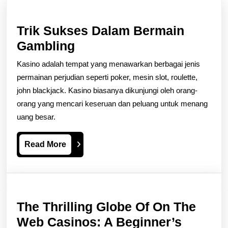
Trik Sukses Dalam Bermain
Trik
Gambling
Sukses
Kasino adalah tempat yang menawarkan berbagai jenis
Dalam
permainan perjudian seperti poker, mesin slot, roulette,
Bermain
john blackjack. Kasino biasanya dikunjungi oleh orang-
orang yang mencari keseruan dan peluang untuk menang
Gambling
uang besar.
Read
Read More
More
The Thrilling Globe Of On The
Web Casinos: A Beginner’s