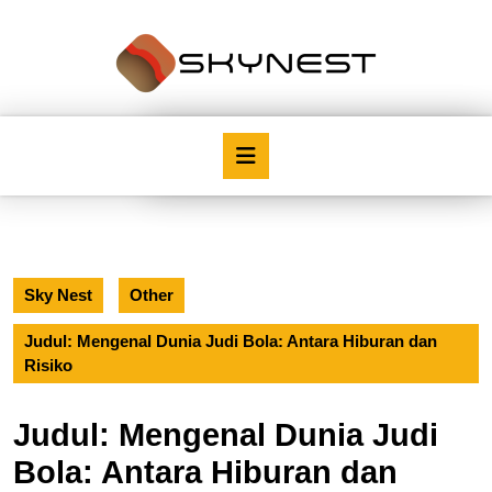
Skip
to
content
Skip
to
content
Open
Button
Sky Nest
Other
Judul: Mengenal Dunia Judi Bola: Antara Hiburan dan
Risiko
Judul: Mengenal Dunia Judi
Bola: Antara Hiburan dan