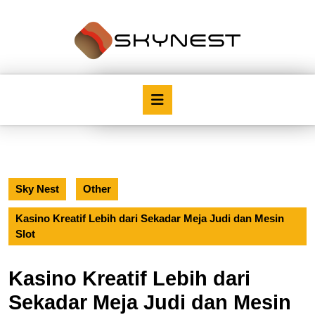
Skip
to
content
Skip
to
content
Open
Button
Sky Nest
Other
Kasino Kreatif Lebih dari Sekadar Meja Judi dan Mesin
Slot
Kasino Kreatif Lebih dari
Sekadar Meja Judi dan Mesin