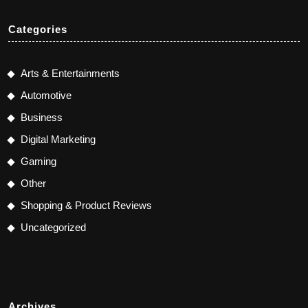
Categories
Arts & Entertainments
Automotive
Business
Digital Marketing
Gaming
Other
Shopping & Product Reviews
Uncategorized
Archives