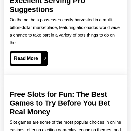
Excellent Serving Pro
Hadiah
The
Suggestions
Utama
best
On the net bets possesses easily harvested in a multi-
pada
way
billion-dollar marketplace, featuring aficionados world wide
Malam
to
a chance to take part in a variety of bets things to do on
Ini
the
Gamble
for
Read
Read More
the
More
Excellent
Serving
Pro
Free Slots for Fun: The Best
Suggestions
Games to Try Before You Bet
Free
Real Money
Slots
Slot games are some of the most popular choices in online
for
casinos, offering exciting gameplay, engaging themes, and