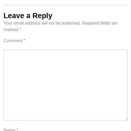
Leave a Reply
Your email address will not be published.
Required fields are
marked
*
Comment
*
Name
*