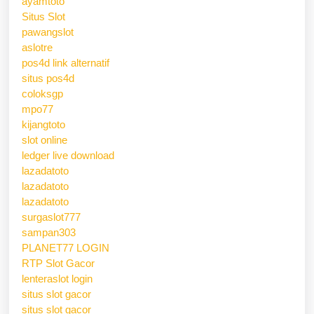
ayamtoto
Situs Slot
pawangslot
aslotre
pos4d link alternatif
situs pos4d
coloksgp
mpo77
kijangtoto
slot online
ledger live download
lazadatoto
lazadatoto
lazadatoto
surgaslot777
sampan303
PLANET77 LOGIN
RTP Slot Gacor
lenteraslot login
situs slot gacor
situs slot gacor