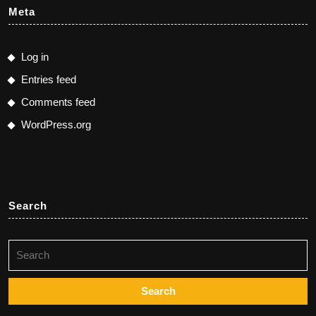
Meta
Log in
Entries feed
Comments feed
WordPress.org
Search
Search
for: