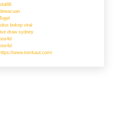
slot88
dewacuan
Togel
situs bokep viral
live draw sydney
pos4d
pos4d
https://www.tomkaut.com/