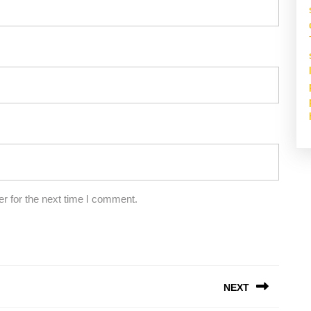
r for the next time I comment.
NEXT