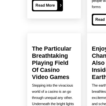
people w
Read
Read More
forms
More
Read
The Particular
Enjo
Breathtaking
Chan
Playing Field
Also
Of Casino
Insi
The
Video Games
Eart
Particular
Stepping into the vivacious
The earth
Breathtaking
world of a casino is an go
breathless
Playing
through unequal any other.
exciteme
Underneath the bright lights
Field
and sche