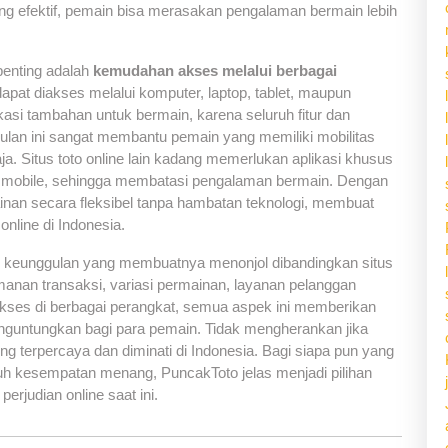
yang efektif, pemain bisa merasakan pengalaman bermain lebih
penting adalah
kemudahan akses melalui berbagai
 dapat diakses melalui komputer, laptop, tablet, maupun
asi tambahan untuk bermain, karena seluruh fitur dan
gulan ini sangat membantu pemain yang memiliki mobilitas
aja. Situs toto online lain kadang memerlukan aplikasi khusus
at mobile, sehingga membatasi pengalaman bermain. Dengan
nan secara fleksibel tanpa hambatan teknologi, membuat
online di Indonesia.
i keunggulan yang membuatnya menonjol dibandingkan situs
manan transaksi, variasi permainan, layanan pelanggan
akses di berbagai perangkat, semua aspek ini memberikan
untungkan bagi para pemain. Tidak mengherankan jika
ing terpercaya dan diminati di Indonesia. Bagi siapa pun yang
uh kesempatan menang, PuncakToto jelas menjadi pilihan
perjudian online saat ini.