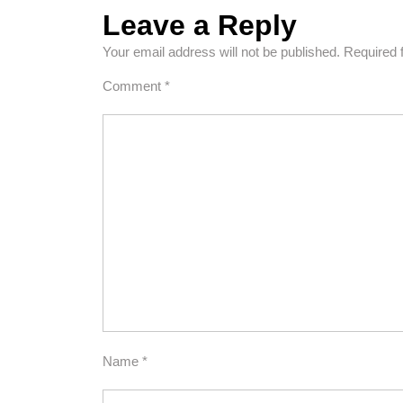
Leave a Reply
Your email address will not be published.
Required 
Comment
*
Name
*