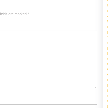
fields are marked
*