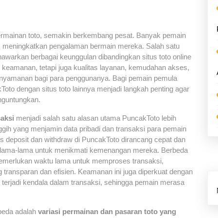
a permainan toto, semakin berkembang pesat. Banyak pemain
uk meningkatkan pengalaman bermain mereka. Salah satu
awarkan berbagai keunggulan dibandingkan situs toto online
egi keamanan, tetapi juga kualitas layanan, kemudahan akses,
kenyamanan bagi para penggunanya. Bagi pemain pemula
o dengan situs toto lainnya menjadi langkah penting agar
nguntungkan.
aksi
menjadi salah satu alasan utama PuncakToto lebih
ggih yang menjamin data pribadi dan transaksi para pemain
ses deposit dan withdraw di PuncakToto dirancang cepat dan
erlama-lama untuk menikmati kemenangan mereka. Berbeda
memerlukan waktu lama untuk memproses transaksi,
transparan dan efisien. Keamanan ini juga diperkuat dengan
 terjadi kendala dalam transaksi, sehingga pemain merasa
beda adalah
variasi permainan dan pasaran toto yang