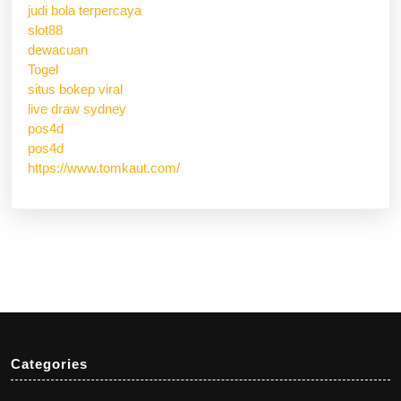
judi bola terpercaya
slot88
dewacuan
Togel
situs bokep viral
live draw sydney
pos4d
pos4d
https://www.tomkaut.com/
Categories