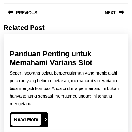
Post
PREVIOUS
NEXT
navigation
Related Post
Previous
Next
post:
post:
Panduan Penting untuk
Panduan
Memahami Varians Slot
Penting
Seperti seorang pelaut berpengalaman yang menjelajahi
untuk
perairan yang belum dipetakan, memahami slot variance
Memahami
bisa menjadi kompas Anda di dunia permainan. Ini bukan
hanya tentang sensasi memutar gulungan; ini tentang
Varians
mengetahui
Slot
Read
Read More
More