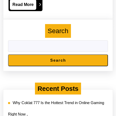
Read
Read More
Field
More
Of
Gambling
Search
Houses
Search
Recent Posts
Why Coklat 777 Is the Hottest Trend in Online Gaming
Right Now ,