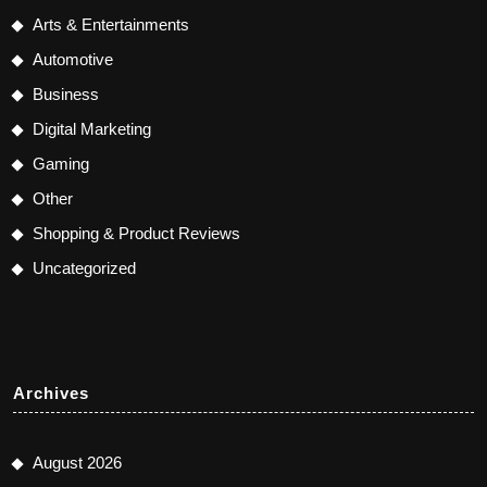
Arts & Entertainments
Automotive
Business
Digital Marketing
Gaming
Other
Shopping & Product Reviews
Uncategorized
Archives
August 2026