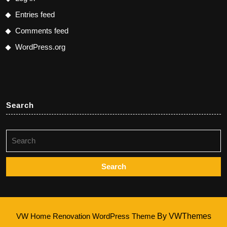
Entries feed
Comments feed
WordPress.org
Search
Search
for:
VW Home Renovation WordPress Theme
By VWThemes