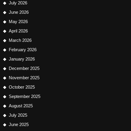
July 2026
June 2026
May 2026
April 2026
March 2026
February 2026
January 2026
December 2025
November 2025
October 2025
September 2025
August 2025
July 2025
June 2025