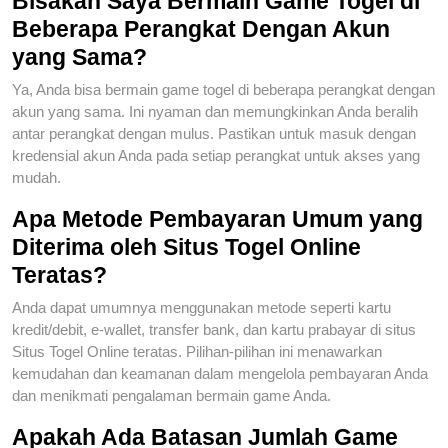
Bisakah Saya Bermain Game Togel di
Beberapa Perangkat Dengan Akun
yang Sama?
Ya, Anda bisa bermain game togel di beberapa perangkat dengan
akun yang sama. Ini nyaman dan memungkinkan Anda beralih
antar perangkat dengan mulus. Pastikan untuk masuk dengan
kredensial akun Anda pada setiap perangkat untuk akses yang
mudah.
Apa Metode Pembayaran Umum yang
Diterima oleh Situs Togel Online
Teratas?
Anda dapat umumnya menggunakan metode seperti kartu
kredit/debit, e-wallet, transfer bank, dan kartu prabayar di situs
Situs Togel Online teratas. Pilihan-pilihan ini menawarkan
kemudahan dan keamanan dalam mengelola pembayaran Anda
dan menikmati pengalaman bermain game Anda.
Apakah Ada Batasan Jumlah Game