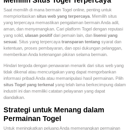
Memilih Situs Togel Terpercaya
Saat memilih di mana bermain Togel online, penting untuk
memprioritaskan
situs web yang terpercaya
. Memilih situs
yang terpercaya memastikan pengalaman bermain Anda adil,
aman, dan menyenangkan. Cari platform Togel dengan reputasi
yang solid,
ulasan positif
dari pemain lain, dan
lisensi yang
sesuai
. Situs yang terpercaya
transparan tentang
syarat dan
ketentuan, proses pembayaran, dan opsi dukungan pelanggan,
memberikan Anda ketenangan pikiran selama bermain.
Hindari tergoda dengan penawaran menarik dari situs web yang
tidak dikenal atau mencurigakan yang dapat mengorbankan
informasi pribadi Anda atau memanipulasi hasil permainan. Pilih
situs Togel yang terkenal
yang telah lama berkecimpung dalam
industri ini dan memiliki catatan pelayanan yang dapat
diandalkan.
Strategi untuk Menang dalam
Permainan Togel
Untuk meningkatkan peluang Anda memenangkan permainan