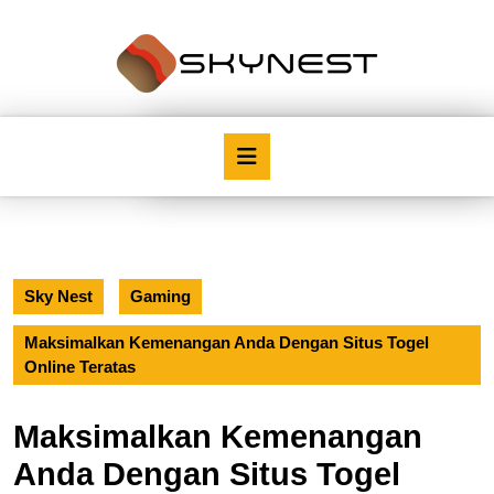
Skip
to
content
Skip
to
content
Open
Button
Sky Nest
Gaming
Maksimalkan Kemenangan Anda Dengan Situs Togel
Online Teratas
Maksimalkan Kemenangan
Anda Dengan Situs Togel