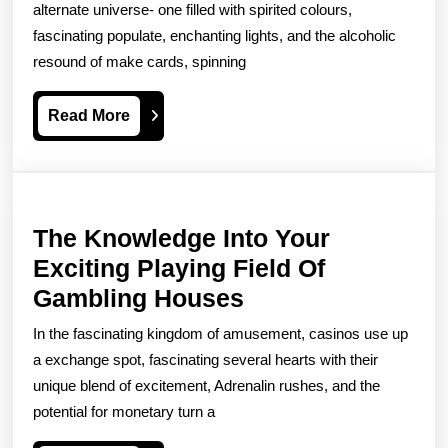
World
alternate universe- one filled with spirited colours,
Of
fascinating populate, enchanting lights, and the alcoholic
resound of make cards, spinning
Casino
A
Read
Read More
New
More
Peek
Straight
Into
The Knowledge Into Your
It
Exciting Playing Field Of
Is
The
Gambling Houses
Makeup
Knowledge
In the fascinating kingdom of amusement, casinos use up
Into
a exchange spot, fascinating several hearts with their
Your
unique blend of excitement, Adrenalin rushes, and the
potential for monetary turn a
Exciting
Playing