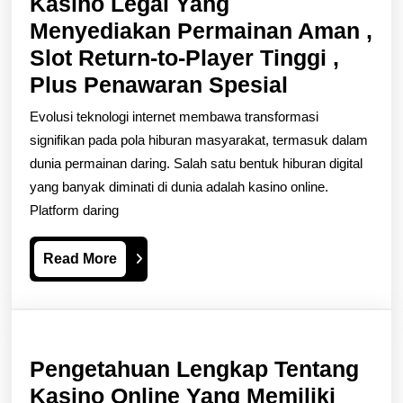
Kasino Legal Yang
Menyediakan Permainan Aman ,
Slot Return-to-Player Tinggi ,
Sebuah
Plus Penawaran Spesial
Tinjauan
Evolusi teknologi internet membawa transformasi
Lengkap
signifikan pada pola hiburan masyarakat, termasuk dalam
Dari
dunia permainan daring. Salah satu bentuk hiburan digital
yang banyak diminati di dunia adalah kasino online.
Kasino
Platform daring
Legal
Yang
Read
Read More
Menyediak
More
Permainan
Aman
,
Pengetahuan Lengkap Tentang
Slot
Kasino Online Yang Memiliki