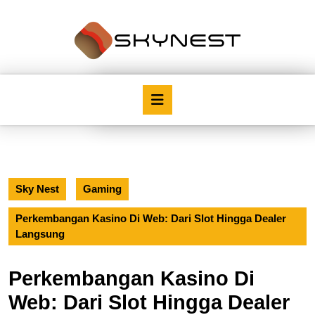
Skip
to
content
Skip
to
content
Open
Button
Sky Nest
Gaming
Perkembangan Kasino Di Web: Dari Slot Hingga Dealer
Langsung
Perkembangan Kasino Di
Web: Dari Slot Hingga Dealer