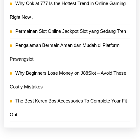
Why Coklat 777 Is the Hottest Trend in Online Gaming
Right Now ,
Permainan Slot Online Jackpot Slot yang Sedang Tren
Pengalaman Bermain Aman dan Mudah di Platform
Pawangslot
Why Beginners Lose Money on J88Slot – Avoid These
Costly Mistakes
The Best Keren Bos Accessories To Complete Your Fit
Out