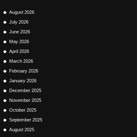
August 2026
July 2026
June 2026
May 2026
April 2026
March 2026
February 2026
January 2026
December 2025
November 2025
October 2025
September 2025
August 2025