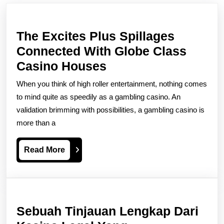
post:
post:
The Excites Plus Spillages
Connected With Globe Class
The
Casino Houses
Excites
When you think of high roller entertainment, nothing comes
Plus
to mind quite as speedily as a gambling casino. An
Spillages
validation brimming with possibilities, a gambling casino is
more than a
Connected
With
Read
Read More
Globe
More
Class
Casino
Houses
Sebuah Tinjauan Lengkap Dari