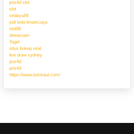
pos4d slot
slot
sedayu88
judi bola terpercaya
slot88
dewacuan
Togel
situs bokep viral
live draw sydney
pos4d
pos4d
https://www.tomkaut.com/