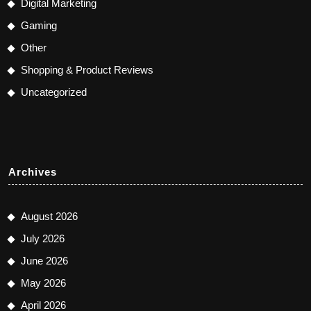
Digital Marketing
Gaming
Other
Shopping & Product Reviews
Uncategorized
Archives
August 2026
July 2026
June 2026
May 2026
April 2026