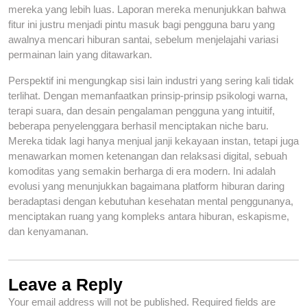
mereka yang lebih luas. Laporan mereka menunjukkan bahwa
fitur ini justru menjadi pintu masuk bagi pengguna baru yang
awalnya mencari hiburan santai, sebelum menjelajahi variasi
permainan lain yang ditawarkan.
Perspektif ini mengungkap sisi lain industri yang sering kali tidak
terlihat. Dengan memanfaatkan prinsip-prinsip psikologi warna,
terapi suara, dan desain pengalaman pengguna yang intuitif,
beberapa penyelenggara berhasil menciptakan niche baru.
Mereka tidak lagi hanya menjual janji kekayaan instan, tetapi juga
menawarkan momen ketenangan dan relaksasi digital, sebuah
komoditas yang semakin berharga di era modern. Ini adalah
evolusi yang menunjukkan bagaimana platform hiburan daring
beradaptasi dengan kebutuhan kesehatan mental penggunanya,
menciptakan ruang yang kompleks antara hiburan, eskapisme,
dan kenyamanan.
Leave a Reply
Your email address will not be published.
Required fields are