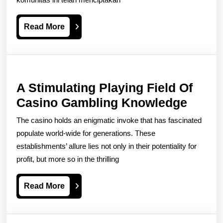
di
Indonesia
Read
Read More
More
A Stimulating Playing Field Of
A
Casino Gambling Knowledge
Stimu
The casino holds an enigmatic invoke that has fascinated
Playi
populate world-wide for generations. These
Field
establishments’ allure lies not only in their potentiality for
profit, but more so in the thrilling
Of
Casin
Read
Read More
Gambl
More
Know