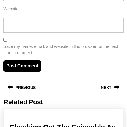
Website
Save my name, email, and website in this browser for the next
time I comment.
Post
PREVIOUS
NEXT
navigation
Related Post
Previous
Next
post:
post:
Checking Out The Enjoyable As