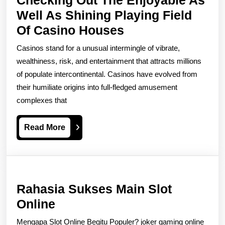
Well As Shining Playing Field
Checking
Of Casino Houses
Out
Casinos stand for a unusual intermingle of vibrate,
The
wealthiness, risk, and entertainment that attracts millions
Enjoyable
of populate intercontinental. Casinos have evolved from
their humiliate origins into full-fledged amusement
As
complexes that
Well
As
Read
Read More
Shining
More
Playing
Field
Of
Rahasia Sukses Main Slot
Casino
Rahasia
Online
Houses
Sukses
Mengapa Slot Online Begitu Populer? joker gaming online