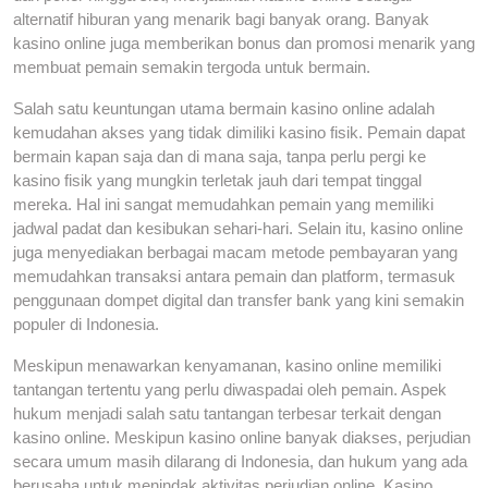
alternatif hiburan yang menarik bagi banyak orang. Banyak
kasino online juga memberikan bonus dan promosi menarik yang
membuat pemain semakin tergoda untuk bermain.
Salah satu keuntungan utama bermain kasino online adalah
kemudahan akses yang tidak dimiliki kasino fisik. Pemain dapat
bermain kapan saja dan di mana saja, tanpa perlu pergi ke
kasino fisik yang mungkin terletak jauh dari tempat tinggal
mereka. Hal ini sangat memudahkan pemain yang memiliki
jadwal padat dan kesibukan sehari-hari. Selain itu, kasino online
juga menyediakan berbagai macam metode pembayaran yang
memudahkan transaksi antara pemain dan platform, termasuk
penggunaan dompet digital dan transfer bank yang kini semakin
populer di Indonesia.
Meskipun menawarkan kenyamanan, kasino online memiliki
tantangan tertentu yang perlu diwaspadai oleh pemain. Aspek
hukum menjadi salah satu tantangan terbesar terkait dengan
kasino online. Meskipun kasino online banyak diakses, perjudian
secara umum masih dilarang di Indonesia, dan hukum yang ada
berusaha untuk menindak aktivitas perjudian online. Kasino