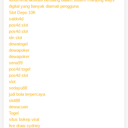
digital yang banyak diamati pengguna
Slot Depo 10K
saldo4d
pos4d slot
pos4d slot
idn slot
dewatogel
dewapoker
dewapoker
sena99
pos4d togel
pos4d slot
slot
sedayu88
judi bola terpercaya
slot88
dewacuan
Togel
situs bokep viral
live draw sydney