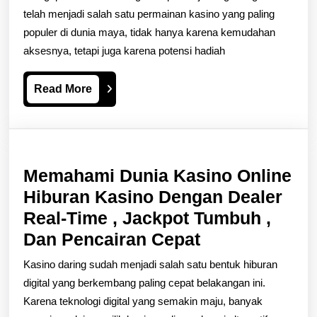
Main
telah menjadi salah satu permainan kasino yang paling
Slot
populer di dunia maya, tidak hanya karena kemudahan
aksesnya, tetapi juga karena potensi hadiah
Online
Read
Read More
More
Memahami Dunia Kasino Online
Hiburan Kasino Dengan Dealer
Real-Time , Jackpot Tumbuh ,
Memahami
Dan Pencairan Cepat
Dunia
Kasino daring sudah menjadi salah satu bentuk hiburan
Kasino
digital yang berkembang paling cepat belakangan ini.
Online
Karena teknologi digital yang semakin maju, banyak