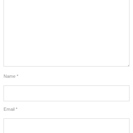
Name
*
Email
*