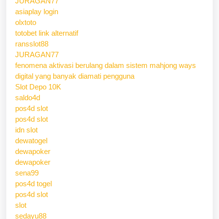
JURAGAN77
asiaplay login
olxtoto
totobet link alternatif
ransslot88
JURAGAN77
fenomena aktivasi berulang dalam sistem mahjong ways
digital yang banyak diamati pengguna
Slot Depo 10K
saldo4d
pos4d slot
pos4d slot
idn slot
dewatogel
dewapoker
dewapoker
sena99
pos4d togel
pos4d slot
slot
sedayu88