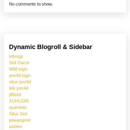
No comments to show.
Dynamic Blogroll & Sidebar
totosgp
Slot Gacor
M88 login
pos4d login
situs pos4d
link pos4d
j88slot
SUHU189
ayamtoto
Situs Slot
pawangslot
aslotre