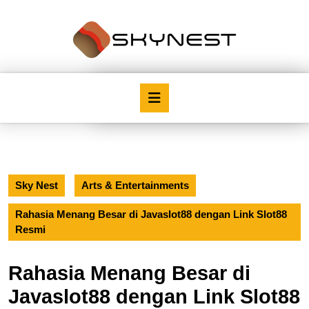
Skip
to
content
Skip
to
content
Open
Button
Sky Nest
Arts & Entertainments
Rahasia Menang Besar di Javaslot88 dengan Link Slot88
Resmi
Rahasia Menang Besar di
Javaslot88 dengan Link Slot88