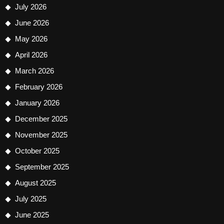
July 2026
June 2026
May 2026
April 2026
March 2026
February 2026
January 2026
December 2025
November 2025
October 2025
September 2025
August 2025
July 2025
June 2025