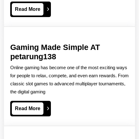
Hari
Read
Read More
More
Gaming Made Simple AT
Gaming
petarung138
Made
Online gaming has become one of the most exciting ways
Simple
for people to relax, compete, and even earn rewards. From
AT
classic slot games to advanced multiplayer tournaments,
the digital gaming
petarung138
Read
Read More
More