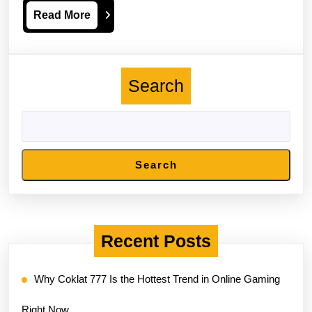
Berm
Read
Read More
Judi
More
Di
Inter
Search
Search
Recent Posts
Why Coklat 777 Is the Hottest Trend in Online Gaming
Right Now ,