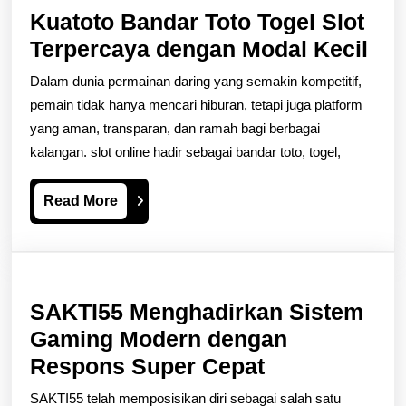
Kuatoto Bandar Toto Togel Slot
Kua
Terpercaya dengan Modal Kecil
Ban
Dalam dunia permainan daring yang semakin kompetitif,
Tot
pemain tidak hanya mencari hiburan, tetapi juga platform
Tog
yang aman, transparan, dan ramah bagi berbagai
kalangan. slot online hadir sebagai bandar toto, togel,
Slo
Ter
Read
Read More
de
More
Mo
Kec
SAKTI55 Menghadirkan Sistem
Gaming Modern dengan
SAKTI55
Respons Super Cepat
Menghadirka
SAKTI55 telah memposisikan diri sebagai salah satu