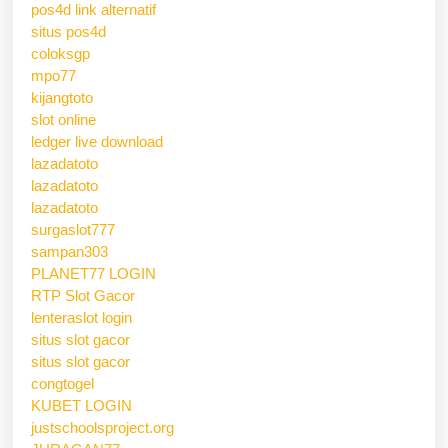
pos4d link alternatif
situs pos4d
coloksgp
mpo77
kijangtoto
slot online
ledger live download
lazadatoto
lazadatoto
lazadatoto
surgaslot777
sampan303
PLANET77 LOGIN
RTP Slot Gacor
lenteraslot login
situs slot gacor
situs slot gacor
congtogel
KUBET LOGIN
justschoolsproject.org