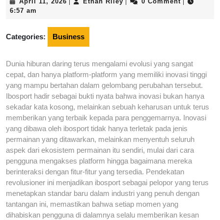
April
Ethan
April 11, 2026
Ethan Riley
0 Comment
|
|
|
11,
Riley
6:57 am
2026
Categories:
Business
Dunia hiburan daring terus mengalami evolusi yang sangat
cepat, dan hanya platform-platform yang memiliki inovasi tinggi
yang mampu bertahan dalam gelombang perubahan tersebut.
Ibosport hadir sebagai bukti nyata bahwa inovasi bukan hanya
sekadar kata kosong, melainkan sebuah keharusan untuk terus
memberikan yang terbaik kepada para penggemarnya. Inovasi
yang dibawa oleh ibosport tidak hanya terletak pada jenis
permainan yang ditawarkan, melainkan menyentuh seluruh
aspek dari ekosistem permainan itu sendiri, mulai dari cara
pengguna mengakses platform hingga bagaimana mereka
berinteraksi dengan fitur-fitur yang tersedia. Pendekatan
revolusioner ini menjadikan ibosport sebagai pelopor yang terus
menetapkan standar baru dalam industri yang penuh dengan
tantangan ini, memastikan bahwa setiap momen yang
dihabiskan pengguna di dalamnya selalu memberikan kesan