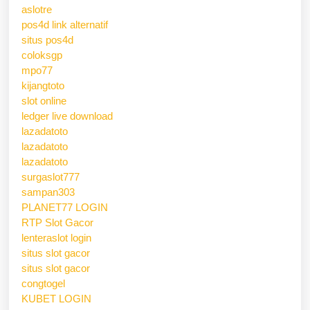
aslotre
pos4d link alternatif
situs pos4d
coloksgp
mpo77
kijangtoto
slot online
ledger live download
lazadatoto
lazadatoto
lazadatoto
surgaslot777
sampan303
PLANET77 LOGIN
RTP Slot Gacor
lenteraslot login
situs slot gacor
situs slot gacor
congtogel
KUBET LOGIN