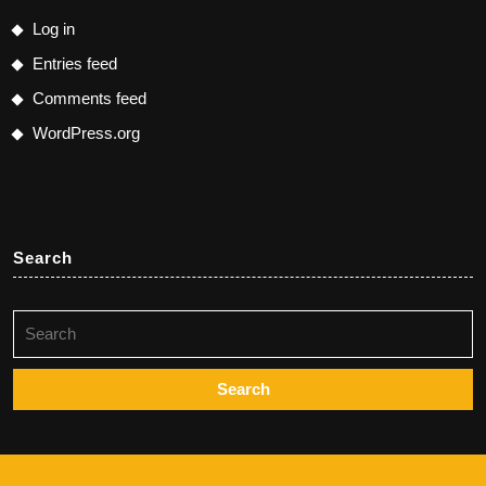
Log in
Entries feed
Comments feed
WordPress.org
Search
Search
for: