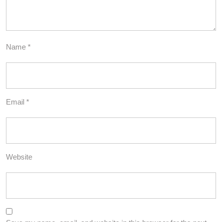
Name
*
Email
*
Website