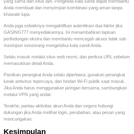
yang sama dari situs lain. Pengelola kata sandi dapat membantu
Anda membuat dan menyimpan kombinasi yang aman tanpa
khawatir lupa.
Anda juga sebaiknya mengaktifkan autentikasi dua faktor jika
GASING777 menyediakannya. Ini menambahkan lapisan
perlindungan ekstra dan membantu mencegah akses tidak sah
meskipun seseorang mengetahui kata sandi Anda.
Selalu masuk melalui situs web resmi, dan periksa URL sebelum
memasukkan detail Anda.
Pastikan perangkat Anda selalu diperbarui, gunakan perangkat
lunak antivirus tepercaya, dan hindari Wi-Fi publik saat masuk.
Jika Anda harus menggunakan jaringan bersama, sambungkan
melalui VPN yang andal.
Terakhir, pantau aktivitas akun Anda dan segera hubungi
dukungan jika Anda melihat login, perubahan, atau pesan yang
mencurigakan.
Kesimpulan