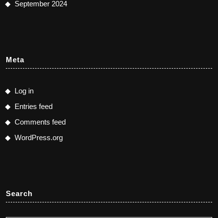
September 2024
Meta
Log in
Entries feed
Comments feed
WordPress.org
Search