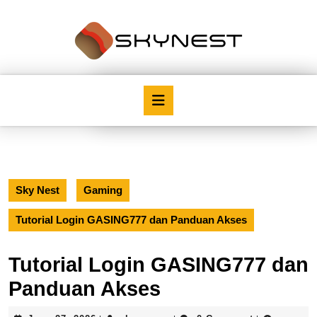
Skip
to
content
Skip
to
content
Open
Button
Sky Nest
Gaming
Tutorial Login GASING777 dan Panduan Akses
Tutorial Login GASING777 dan
Panduan Akses