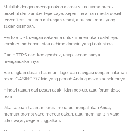
Mulailah dengan menggunakan alamat situs utama merek
tersebut dari sumber tepercaya, seperti halaman media sosial
terverifikasi, saluran dukungan resmi, atau bookmark yang
sudah disimpan.
Periksa URL dengan saksama untuk menemukan salah eja,
karakter tambahan, atau akhiran domain yang tidak biasa.
Cari HTTPS dan ikon gembok, tetapi jangan hanya
mengandalkannya.
Bandingkan desain halaman, logo, dan navigasi dengan halaman
resmi GASING777 lain yang pernah Anda gunakan sebelumnya.
Hindari tautan dari pesan acak, iklan pop-up, atau forum tidak
resmi.
Jika sebuah halaman terus-menerus mengalihkan Anda,
memuat prompt yang mencurigakan, atau meminta izin yang
tidak wajar, segera tinggalkan.