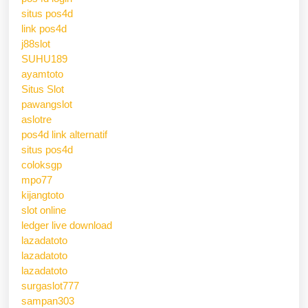
situs pos4d
link pos4d
j88slot
SUHU189
ayamtoto
Situs Slot
pawangslot
aslotre
pos4d link alternatif
situs pos4d
coloksgp
mpo77
kijangtoto
slot online
ledger live download
lazadatoto
lazadatoto
lazadatoto
surgaslot777
sampan303