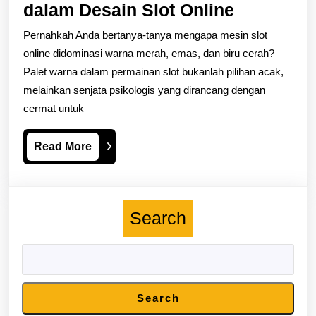
Pasar88
dalam Desain Slot Online
Games
dan
Pernahkah Anda bertanya-tanya mengapa mesin slot
Psikologi
online didominasi warna merah, emas, dan biru cerah?
Warna
Palet warna dalam permainan slot bukanlah pilihan acak,
melainkan senjata psikologis yang dirancang dengan
dalam
cermat untuk
Desain
Slot
Read
Read More
Online
More
Search
Search