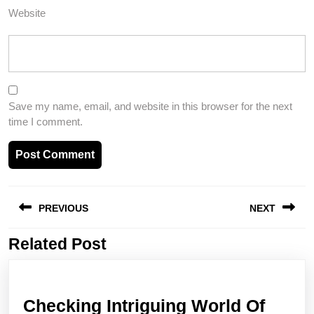
Website
Save my name, email, and website in this browser for the next
time I comment.
Post
PREVIOUS
NEXT
navigation
Related Post
Previous
Next
post:
post:
Checking Intriguing World Of