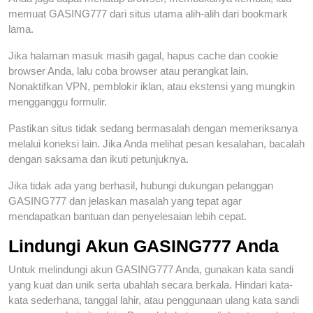
memuat GASING777 dari situs utama alih-alih dari bookmark
lama.
Jika halaman masuk masih gagal, hapus cache dan cookie
browser Anda, lalu coba browser atau perangkat lain.
Nonaktifkan VPN, pemblokir iklan, atau ekstensi yang mungkin
mengganggu formulir.
Pastikan situs tidak sedang bermasalah dengan memeriksanya
melalui koneksi lain. Jika Anda melihat pesan kesalahan, bacalah
dengan saksama dan ikuti petunjuknya.
Jika tidak ada yang berhasil, hubungi dukungan pelanggan
GASING777 dan jelaskan masalah yang tepat agar
mendapatkan bantuan dan penyelesaian lebih cepat.
Lindungi Akun GASING777 Anda
Untuk melindungi akun GASING777 Anda, gunakan kata sandi
yang kuat dan unik serta ubahlah secara berkala. Hindari kata-
kata sederhana, tanggal lahir, atau penggunaan ulang kata sandi